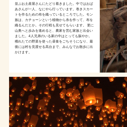
並ぶお土産屋さんにたどり着きました。中ではおば
あさんが一人、なにやら行っています。巻きスカー
トを作るための布を織っているところでした。モン
族は、カチョーンという植物から糸を作って、布を
織るんだとか。その行程も見せてもらいます。 更に
山奥へと歩みを進めると、農家を営む家族と出会い
ました。4人兄弟のいる家の中はとっても賑やか。
穫れたての野菜を使った昼食をごちそうになり、最
後には村を見渡せる高台まで、みんなでお散歩に出
かけます。