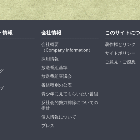
・情報
会社情報
このサイトにつ
会社概要
著作権とリンク
（
Company Information
）
サイトポリシー
採用情報
ご意見・ご感想
放送番組基準
グ
放送番組審議会
番組種別の公表
ブ
青少年に見てもらいたい番組
反社会的勢力排除についての
指針
個人情報について
プレス