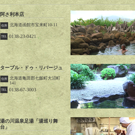
阿さ利本店
北海道函館市宝来町10-11
住所
0138-23-0421
TEL
ターブル・ドゥ・リバージュ
北海道亀田郡七飯町大沼町
住所
141
0138-67-3003
TEL
湯の川温泉足湯「湯巡り舞
台」