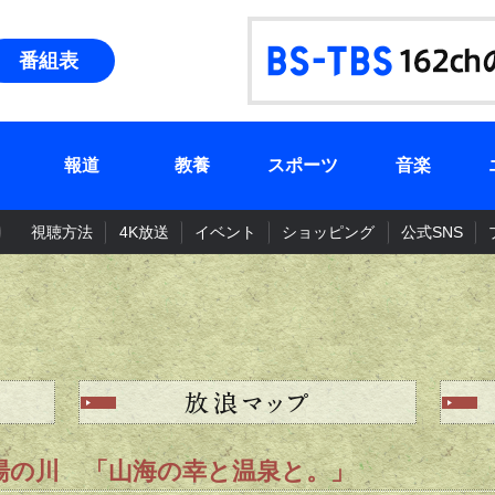
番組表
報道
教養
スポーツ
音楽
視聴方法
4K放送
イベント
ショッピング
公式SNS
館、湯の川 「山海の幸と温泉と。」