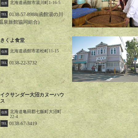
北海道函館市湯川町1-16-5
住所
0138-57-8988(函館湯の川
TEL
温泉旅館協同組合)
きくよ食堂
北海道函館市若松町11-15
住所
0138-22-3732
TEL
イクサンダー大沼カヌーハウ
ス
北海道亀田郡七飯町大沼町
住所
22-4
0138-67-3419
TEL