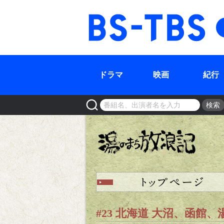
BS-TBS
ドラマ
映画
紀行
検索
#23 北海道 大沼、函