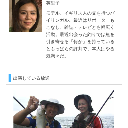
公式SNS
プレゼント
英里子
モデル。イギリス人の父を持つバ
ご意見・ご感想
会社情報
イリンガル。最近はリポーターも
こなし、雑誌・テレビとも幅広く
活動。最近出会った釣りでは魚を
引き寄せる「何か」を持っている
ともっぱらの評判で、本人はやる
気満々だ。
出演している放送