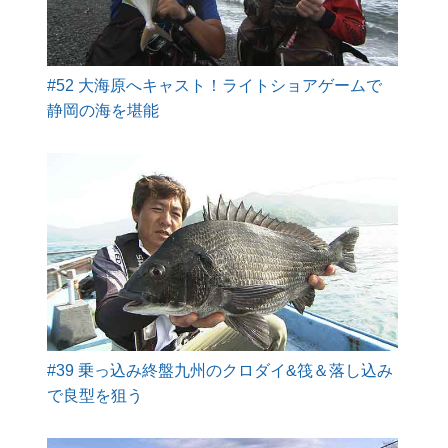
#52 大海原へキャスト！ライトショアゲームで
静岡の海を堪能
#39 乗っ込み終盤九州のクロダイ&筏＆落し込み
で良型を狙う