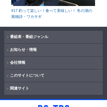
#17 釣って楽しい！食べて美味しい！ 冬の湖の
風物詩・ワカサギ
番組表・番組ジャンル
お知らせ・情報
番組表
会社情報
番組ジャンル
新着情報
ドラマ
このサイトについて
お知らせ
会社概要
（
Company Information
）
映画
関連サイト
イベント
著作権とリンク
採用情報
紀行
ショッピング
サイトポリシー
報道
放送番組基準
BS-TBS