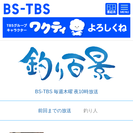
BS-TBS
番組
BS-TBS
番組
表
表
ドラマ
映画
紀行
報道
教養
スポーツ
音楽
エンタメ
アニメ
ファンクラブ
BS-TBS 毎週木曜 夜10時放送
検索
前回までの放送
釣り人
視聴方法
4K放送
イベント
ショッピング