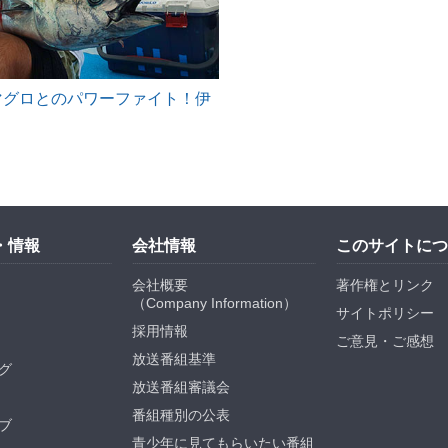
ダマグロとのパワーファイト！伊
・情報
会社情報
このサイトにつ
会社概要
著作権とリンク
（
Company Information
）
サイトポリシー
採用情報
ご意見・ご感想
放送番組基準
グ
放送番組審議会
番組種別の公表
ブ
青少年に見てもらいたい番組