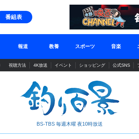
番組表
報道
教養
スポーツ
音楽
視聴方法
4K放送
イベント
ショッピング
公式SNS
BS-TBS 毎週木曜 夜10時放送