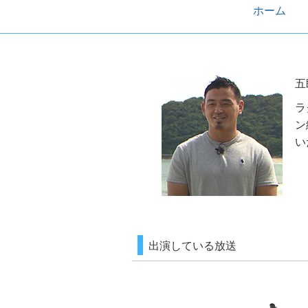
ホーム
五
ラ
ン
い
出演している放送