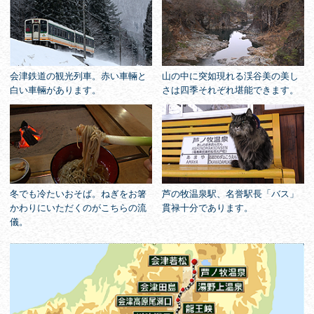
会津鉄道の観光列車。赤い車輛と
山の中に突如現れる渓谷美の美し
白い車輛があります。
さは四季それぞれ堪能できます。
冬でも冷たいおそば。ねぎをお箸
芦の牧温泉駅、名誉駅長「バス」
かわりにいただくのがこちらの流
貫禄十分であります。
儀。