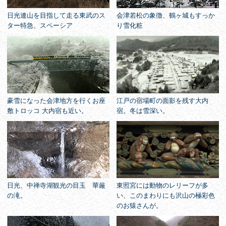
日光連山を目指して走る東武のス
会津若松の象徴、鶴ヶ城もすっか
ター特急、スペーシア
り雪化粧
豪雪になった会津地方を行くお座
江戸の宿場町の面影を残す大内
敷トロッコ 大内宿も近い。
宿。冬は雪深い。
日光、中禅寺湖観光の目玉 華厳
東照宮には動物のレリーフが多
の滝。
い、このまわりにも沢山の極彩色
のお猿さんが。