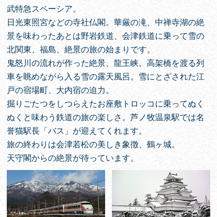
武特急スペーシア。
日光東照宮などの寺社仏閣。華厳の滝、中禅寺湖の絶
景を味わったあとは野岩鉄道、会津鉄道に乗って雪の
北関東、福島、絶景の旅の始まりです。
鬼怒川の流れが作った絶景、龍王峡。高架橋を渡る列
車を眺めながら入る雪の露天風呂。雪にとざされた江
戸の宿場町、大内宿の迫力。
掘りごたつをしつらえたお座敷トロッコに乗ってぬく
ぬくと味わう鉄道の旅の楽しさ。芦ノ牧温泉駅では名
誉猫駅長「バス」が迎えてくれます。
旅の終わりは会津若松の美しき象徴、鶴ヶ城。
天守閣からの絶景が待っています。