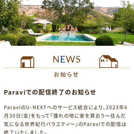
公式SNS
プレゼント
ご意見・ご感想
会社情報
N
E
WS
お知らせ
Paraviでの配信終了のお知らせ
ParaviのU-NEXTへのサービス統合により、2023年6
月30日(金)をもって「憧れの地に家を買おう～住んだ
気になる世界紀行バラエティ～」のParaviでの配信は
終了いたしました。