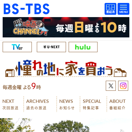
BS-TBS
番組
BS-TBS
番組
表
表
ドラマ
映画
紀行
報道
教養
スポーツ
音楽
エンタメ
アニメ
ファンクラブ
9
毎週金曜 よる
時
検索
NEXT
ARCHIVES
NEWS
SPECIAL
ABOUT
次回放送
過去の放送
お知らせ
特集記事
番組紹介
視聴方法
4K放送
イベント
ショッピング