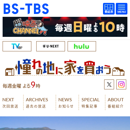
BS-TBS
番組
BS-TBS
番組
表
表
ドラマ
映画
紀行
報道
教養
スポーツ
音楽
エンタメ
アニメ
ファンクラブ
9
毎週金曜 よる
時
検索
NEXT
ARCHIVES
NEWS
SPECIAL
ABOUT
次回放送
過去の放送
お知らせ
特集記事
番組紹介
視聴方法
4K放送
イベント
ショッピング