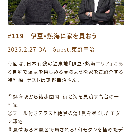
#119 伊豆・熱海に家を買おう
2026.2.27 OA Guest:東野幸治
今回は、日本有数の温泉地「伊豆・熱海エリア」にあ
る自宅で温泉を楽しめる夢のような家をご紹介する
特別編。ゲストは東野幸治さん。
①熱海駅から徒歩圏内！街と海を見渡す高台の一
軒家
②プール付きテラスと絶景の湯！贅を尽くしたモダ
ン邸宅
③風情ある木風呂で癒される！和モダンを極めたデ