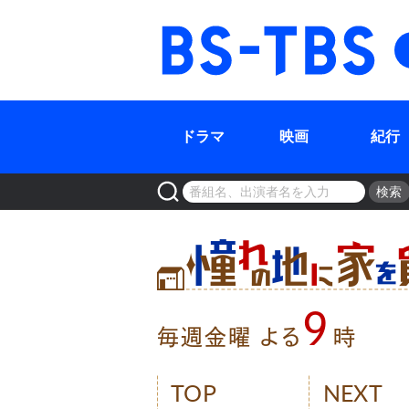
BS-TBS
ドラマ
映画
紀行
検索
9
毎週金曜 よる
時
TOP
NEXT