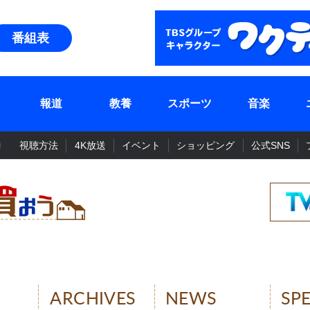
番組表
報道
教養
スポーツ
音楽
視聴方法
4K放送
イベント
ショッピング
公式SNS
ARCHIVES
NEWS
SP