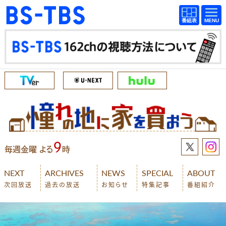
BS-TBS
番組
BS-TBS
番組
表
表
ドラマ
映画
紀行
報道
教養
スポーツ
音楽
エンタメ
アニメ
ファンクラブ
9
毎週金曜 よる
時
検索
NEXT
ARCHIVES
NEWS
SPECIAL
ABOUT
次回放送
過去の放送
お知らせ
特集記事
番組紹介
視聴方法
4K放送
イベント
ショッピング