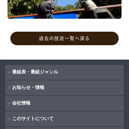
過去の放送一覧へ戻る
番組表・番組ジャンル
お知らせ・情報
番組表
会社情報
番組ジャンル
新着情報
ドラマ
このサイトについて
お知らせ
会社概要
（
Company Information
）
映画