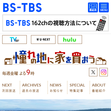
BS-TBS
番組
BS-TBS
番組
表
表
ドラマ
映画
紀行
報道
教養
スポーツ
音楽
エンタメ
アニメ
ファンクラブ
9
毎週金曜 よる
時
検索
NEXT
ARCHIVES
NEWS
SPECIAL
ABOUT
次回放送
過去の放送
お知らせ
特集記事
番組紹介
視聴方法
4K放送
イベント
ショッピング