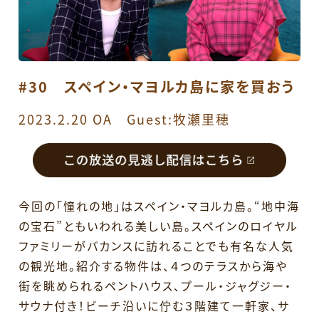
#30 スペイン・マヨルカ島に家を買おう
2023.2.20 OA Guest:牧瀬里穂
今回の「憧れの地」はスペイン・マヨルカ島。“地中海
の宝石”ともいわれる美しい島。スペインのロイヤル
ファミリーがバカンスに訪れることでも有名な人気
の観光地。紹介する物件は、４つのテラスから海や
街を眺められるペントハウス、プール・ジャグジー・
サウナ付き！ビーチ沿いに佇む３階建て一軒家、サ