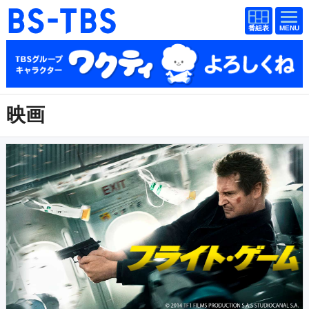
番組
番組
BS-TBS
表
表
ドラマ
映画
紀行
報道
映画
教養
スポーツ
音楽
エンタメ
アニメ
ファンクラブ
検索
視聴方法
4K放送
イベント
ショッピング