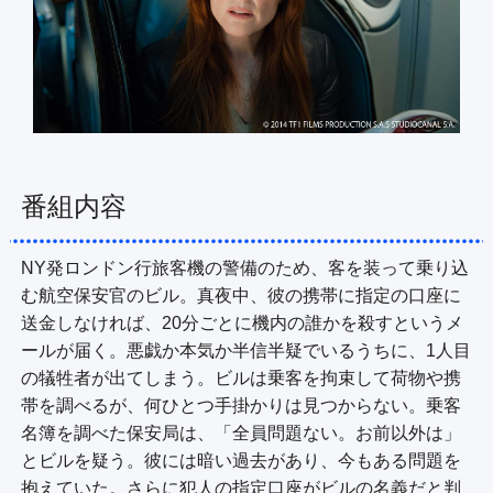
番組内容
NY発ロンドン行旅客機の警備のため、客を装って乗り込
む航空保安官のビル。真夜中、彼の携帯に指定の口座に
送金しなければ、20分ごとに機内の誰かを殺すというメ
ールが届く。悪戯か本気か半信半疑でいるうちに、1人目
の犠牲者が出てしまう。ビルは乗客を拘束して荷物や携
帯を調べるが、何ひとつ手掛かりは見つからない。乗客
名簿を調べた保安局は、「全員問題ない。お前以外は」
とビルを疑う。彼には暗い過去があり、今もある問題を
抱えていた。さらに犯人の指定口座がビルの名義だと判