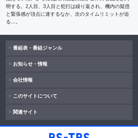
明する。2人目、3人目と犯行は繰り返され、機内の疑惑
と緊張感が頂点に達するなか、次のタイムリミットが迫
る…。
番組表・番組ジャンル
お知らせ・情報
番組表
会社情報
番組ジャンル
新着情報
ドラマ
このサイトについて
お知らせ
会社概要
（
Company Information
）
映画
関連サイト
イベント
著作権とリンク
紀行
採用情報
ショッピング
サイトポリシー
報道
放送番組基準