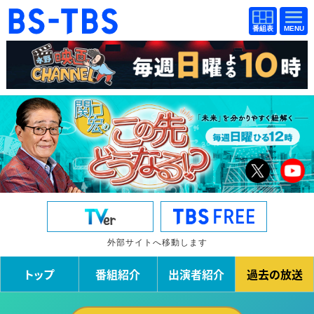
BS-TBS
番組
BS-TBS
番組
表
表
ドラマ
映画
紀行
報道
教養
スポーツ
音楽
エンタメ
アニメ
ファンクラブ
検索
外部サイトへ移動します
視聴方法
4K放送
トップ
番組紹介
出演者紹介
過去の放送
イベント
ショッピング