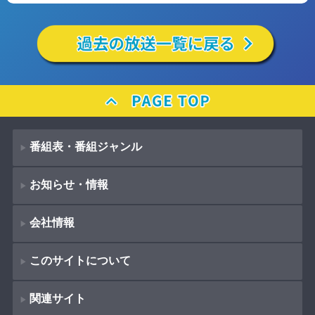
番組表・番組ジャンル
お知らせ・情報
番組表
会社情報
番組ジャンル
新着情報
ドラマ
このサイトについて
お知らせ
会社概要
（
Company Information
）
映画
関連サイト
イベント
著作権とリンク
採用情報
紀行