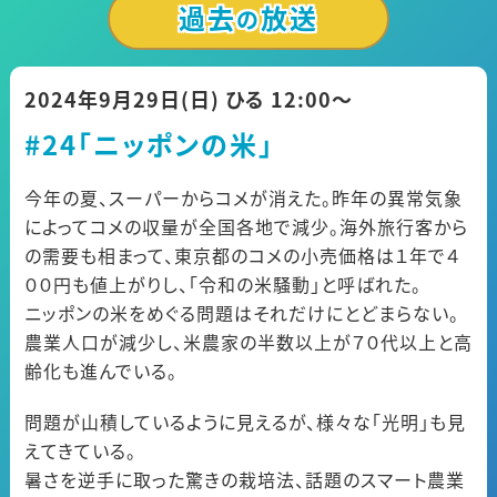
過去
放送
公式SNS
プレゼント
の
ご意見・ご感想
会社情報
2024年9月29日(日) ひる 12:00〜
#24「ニッポンの米」
今年の夏、スーパーからコメが消えた。昨年の異常気象
によってコメの収量が全国各地で減少。海外旅行客から
の需要も相まって、東京都のコメの小売価格は１年で４
００円も値上がりし、「令和の米騒動」と呼ばれた。
ニッポンの米をめぐる問題はそれだけにとどまらない。
農業人口が減少し、米農家の半数以上が７０代以上と高
齢化も進んでいる。
問題が山積しているように見えるが、様々な「光明」も見
えてきている。
暑さを逆手に取った驚きの栽培法、話題のスマート農業