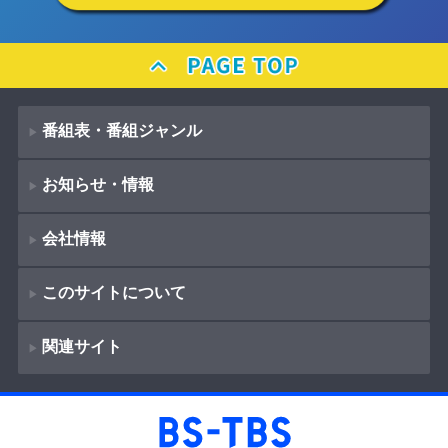
番組表・番組ジャンル
お知らせ・情報
番組表
会社情報
番組ジャンル
新着情報
ドラマ
このサイトについて
お知らせ
会社概要
（
Company Information
）
映画
関連サイト
イベント
著作権とリンク
採用情報
紀行
ショッピング
サイトポリシー
報道
放送番組基準
BS-TBS