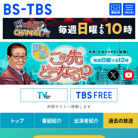
BS-TBS
番組
BS-TBS
番組
表
表
ドラマ
映画
紀行
報道
教養
スポーツ
音楽
エンタメ
アニメ
ファンクラブ
検索
外部サイトへ移動します
視聴方法
4K放送
トップ
番組紹介
出演者紹介
過去の放送
イベント
ショッピング