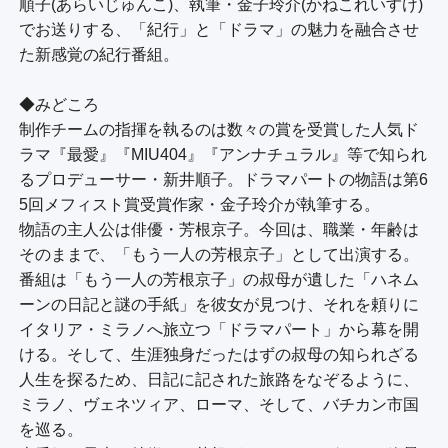
順子(あらいじゅんこ)、執筆・金子玲介(かねこれいすけ)
でお送りする、「紀行」と「ドラマ」の魅力を融合させ
た新感覚の紀行番組。

◆みどころ

制作チームの指揮を執るのは数々の賞を受賞した人気ド
ラマ『最愛』『MIU404』『アンナチュラル』等で知られ
るプロデューサー・新井順子。ドラマパートの物語は第6
5回メフィスト賞受賞作家・金子玲介が執筆する。

物語の主人公は俳優・芳根京子。今回は、職業・年齢は
そのままで、「もう一人の芳根京子」として出演する。
番組は「もう一人の芳根京子」の叔母が遺した「ハネム
ーンの日記と謎の手紙」を彼女が見つけ、それを頼りに
イタリア・ミラノへ旅立つ「ドラマパート」から幕を開
ける。そして、生涯独身だったはずの叔母の知られざる
人生を探るため、日記に記された旅路をなぞるように、
ミラノ、ヴェネツィア、ローマ、そして、バチカン市国
を巡る。
