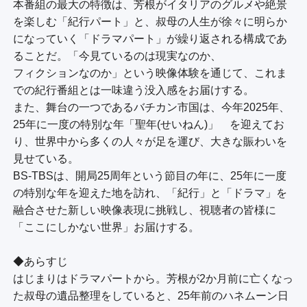
本番組の最大の特徴は、芳根がイタリアのグルメや絶景
を楽しむ「紀行パート」と、叔母の人生が徐々に明らか
になっていく「ドラマパート」が繰り返される構成であ
ることだ。「今見ているのは現実なのか、

フィクションなのか」という映像体験を通じて、これま
での紀行番組とは一味違う没入感をお届けする。

また、舞台の一つであるバチカン市国は、今年2025年、
25年に一度の特別な年「聖年(せいねん)」　を迎えてお
り、世界中から多くの人々が足を運び、大きな賑わいを
見せている。

BS-TBSは、開局25周年という節目の年に、25年に一度
の特別な年を迎えた地を訪れ、「紀行」と「ドラマ」を
融合させた新しい映像表現に挑戦し、視聴者の皆様に
「ここにしかない世界」お届けする。

◆あらすじ

はじまりはドラマパートから。芳根が2か月前に亡くなっ
た叔母の遺品整理をしていると、25年前のハネムーン日