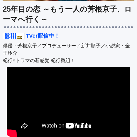
公式SNS
プレゼント
25年目の恋 ～もう一人の芳根京子、ロ
ご意見・ご感想
会社情報
ーマへ行く～
TVer配信中！
俳優・芳根京子／プロデューサー／新井順子／小説家・金
子玲介
