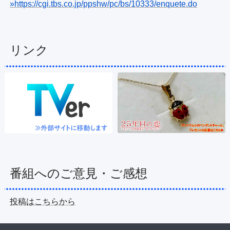
»https://cgi.tbs.co.jp/ppshw/pc/bs/10333/enquete.do
リンク
番組へのご意見・ご感想
投稿はこちらから