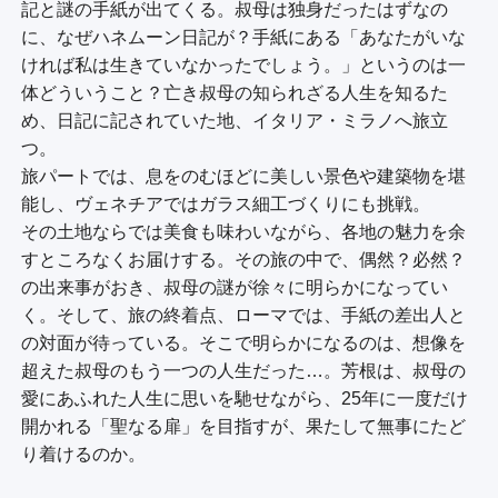
記と謎の手紙が出てくる。叔母は独身だったはずなの
に、なぜハネムーン日記が？手紙にある「あなたがいな
ければ私は生きていなかったでしょう。」というのは一
体どういうこと？亡き叔母の知られざる人生を知るた
め、日記に記されていた地、イタリア・ミラノへ旅立
つ。

旅パートでは、息をのむほどに美しい景色や建築物を堪
能し、ヴェネチアではガラス細工づくりにも挑戦。

その土地ならでは美食も味わいながら、各地の魅力を余
すところなくお届けする。その旅の中で、偶然？必然？
の出来事がおき、叔母の謎が徐々に明らかになってい
く。そして、旅の終着点、ローマでは、手紙の差出人と
の対面が待っている。そこで明らかになるのは、想像を
超えた叔母のもう一つの人生だった…。芳根は、叔母の
愛にあふれた人生に思いを馳せながら、25年に一度だけ
開かれる「聖なる扉」を目指すが、果たして無事にたど