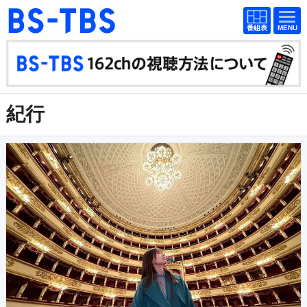
番組
番組
BS-TBS
表
表
ドラマ
映画
紀行
報道
紀行
教養
スポーツ
音楽
エンタメ
アニメ
ファンクラブ
検索
視聴方法
4K放送
イベント
ショッピング