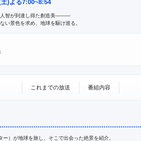
2(土)よる7:00~8:54
人智が到達し得た創造美———

ない景色を求め、地球を駆け巡る。
羊
これまでの放送
番組内容
ター）が地球を旅し、そこで出会った絶景を紹介。
