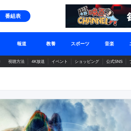
番組表
報道
教養
スポーツ
音楽
視聴方法
4K放送
イベント
ショッピング
公式SNS