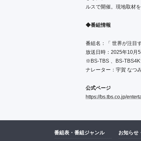
ルスで開催。現地取材を
◆番組情報
番組名：「 世界が注目する
放送日時：2025年10月5日
※BS-TBS 、BS-TBS
ナレーター：宇賀 なつ
公式ページ
https://bs.tbs.co.jp/ent
番組表・番組ジャンル
お知らせ