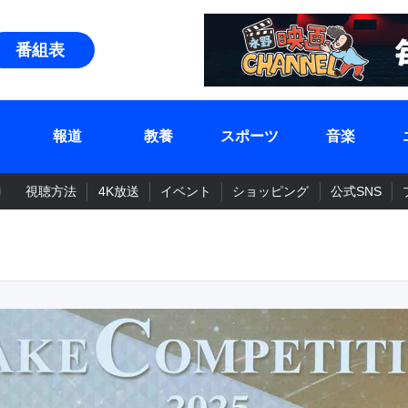
番組表
報道
教養
スポーツ
音楽
視聴方法
4K放送
イベント
ショッピング
公式SNS