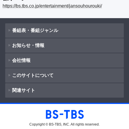
https://bs.tbs.co.jp/entertainment/jansouhourouki/
番組表・番組ジャンル
お知らせ・情報
番組表
会社情報
番組ジャンル
新着情報
ドラマ
このサイトについて
お知らせ
会社概要
（
Company Information
）
映画
関連サイト
イベント
著作権とリンク
紀行
採用情報
ショッピング
サイトポリシー
報道
放送番組基準
BS-TBS
教養
プレゼント
ご意見・ご感想
Copyright © BS-TBS, INC. All rights reserved.
放送番組審議会