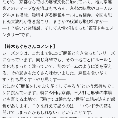
ながら、京都ならではの麻雀文化に触れていく。地元常連
客とのディープな交流はもちろん、京都の味覚やローカル
グルメも堪能。独特すぎる麻雀ルールにも翻弄。今回も思
わぬ大波乱が巻き起こり、まさかの役満も飛び出すか―
―！？笑いと緊張感、そして人情が詰まった"雀荘ドキュメ
ンタリー"です。
【鈴木もぐらさんコメント】
シーズン３は、これまで以上に"麻雀と向き合った"シリーズ
になっています。同じ麻雀でも、その土地ごとにルールも
文化もまったく違っていて、別のゲームのように姿を変え
る。その驚きをたくさん味わいました。麻雀を食い尽く
す・打ち尽くす・やり尽くす――
とにかく"麻雀をしゃぶり尽くしてやろう"という気持ちでロ
ケに挑んでいます。特に今回は京都。三人打ち麻雀の本場
とも言える土地で、"避けては通れない世界"に踏み込んだ感
覚があります。ロケを終えて思うのは、「パンドラの箱を
開けてしまったかもしれない」ということです。