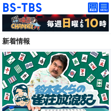
番組
番組
BS-TBS
表
表
ドラマ
映画
紀行
報道
新着情報
教養
スポーツ
音楽
エンタメ
アニメ
ファンクラブ
検索
視聴方法
4K放送
イベント
ショッピング