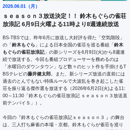
公式SNS
プレゼント
2026.06.01（月）
ご意見・ご感想
会社情報
ｓｅａｓｏｎ３放送決定！！ 鈴木もぐらの雀荘
放浪記 6月9日火曜よる11時より8週連続放送
BS-TBSでは、昨年6月に放送し大好評を得た「空気階段」
の「
鈴木もぐら
」による日本全国の雀荘を巡る番組「
鈴木
もぐらの雀荘放浪記
」の新シリーズを6月9日(火)から8週連
続で放送する。今回も番組プロデューサーを務めるのは
「水曜日のダウンタウン」など数々のヒット作を手掛けるT
BSテレビの
藤井健太郎
。また、新シリーズ放送の直前には
過去のとんでもない特殊ルールで大波乱を巻き起こした雀
荘を振り返る傑作選を放送する（2026年6月2日(火)よる11:
00～11:30「鈴木もぐらの雀荘放浪記 ｓｅａｓｏｎ３放送直
前テンパイＳ」）。
今回の『鈴木もぐらの雀荘放浪記ｓｅａｓｏｎ３ 』の舞台
は、三人打ち麻雀の本場・京都。鈴木もぐらが雀荘を巡り