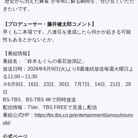
"歴史から消えた麻雀"が令和に蘇る瞬間を、ぜひ見ていただ
きたいです。
【プロデューサー・藤井健太郎コメント】
早くも二本場です。八連荘を達成したら何かが起きる可能
性もあるとかないとか。
【番組情報】
番組名：「鈴木もぐらの雀荘放浪記」
放送日時：2026年6月9日(火)より8週連続放送毎週火曜日よ
る11:00～11:30
※6月9日、16日、23日、30日、7月7日、14日、21日、28
日
BS-TBS、BS-TBS 4Kで同時放送
配信情報：TVer、TBS FREEで見逃し配信
番組公式HP：
https://bs.tbs.co.jp/entertainment/jansouhouro
uki/
公式ページ