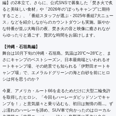
編】の2本立て。さらに、公式SNSで募集した「焚き火で炙
ると美味しい食材」や「2026年の"ぼっちキャンプ"に期待
すること」、「番組スタッフが選ぶ・2025年番組7大ニュー
ス」などを紹介しながらのカウントダウンも実施。賑やか
な特番が並ぶ大晦日の夜、焚き火の音と映像に癒されなが
らゆったりと過ごす、贅沢な時間をお届けします。
【沖縄・石垣島編】
舞台は10月下旬の沖縄・石垣島。気温は20℃〜28℃と、ま
さにキャンプのベストシーズン。日本最南端といわれるオ
ートキャンプ場、その絶景でも知られる「伊野田オートキ
ャンプ場」で、エメラルドグリーンの海と白砂を前にヒロ
シは何を思うのか？
今夏、アメリカ・ルート66を走るためだけに大型二輪免許
を取得したヒロシ。「今回もハーレーダビッドソンでキャ
ンプを！」と意気揚々と乗り込むも、初日は無情の雨...。ず
ぶ濡れのハーレーを諦め、SUV車で向かったのはローカル