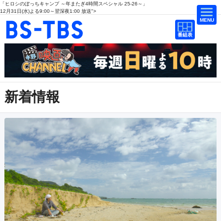
「ヒロシのぼっちキャンプ ～年またぎ4時間スペシャル 25-26～」
番組
BS-TBS
12月31日(水)よる9:00～翌深夜1:00 放送">
表
番組
表
ドラマ
映画
紀行
報道
教養
スポーツ
新着情報
音楽
エンタメ
アニメ
ファンクラブ
検索
視聴方法
4K放送
イベント
ショッピング