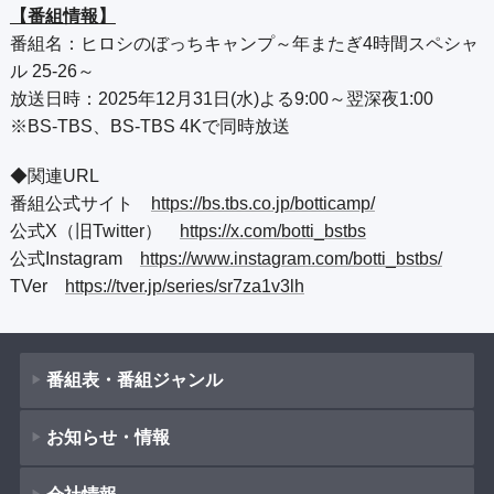
【番組情報】
番組名：ヒロシのぼっちキャンプ～年またぎ4時間スペシャ
ル 25-26～
放送日時：2025年12月31日(水)よる9:00～翌深夜1:00
※BS-TBS、BS-TBS 4Kで同時放送
◆関連URL
番組公式サイト
https://bs.tbs.co.jp/botticamp/
公式X（旧Twitter）
https://x.com/botti_bstbs
公式Instagram
https://www.instagram.com/botti_bstbs/
TVer
https://tver.jp/series/sr7za1v3lh
番組表・番組ジャンル
お知らせ・情報
番組表