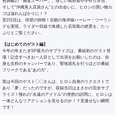
色満載の「南星スーパー」。珍しい島野菜や手作り弁当、
そして"沖縄美人店員さん"との出会いに、ヒロシの買い物カ
ゴは溢れんばかりに！？
翌2日目は、待望の快晴！念願の海岸線ハーレー・ツーリン
グも実現。ライダー目線で体感した石垣島の絶景を、たっ
ぷりとご覧ください。
【はじめてのゲスト編】
今年の年またぎSP最大のサプライズは、番組初のゲスト登
場！記念すべきお一人目として出演をお願いしたのは、自
身も生粋のキャンパーであり、聖地巡礼を行うほどの番組
フリークである"あの方"。
実は今回のゲスト〇〇さんは、ヒロシ自身のリクエストで
あり「夢」だったのですが、収録当日はまさかの完全サプ
ライズ！憧れの"永遠のアイドル"の突然の訪問に、ヒロシは
一体どんなリアクションを見せるのか！？見逃せない瞬間
です！