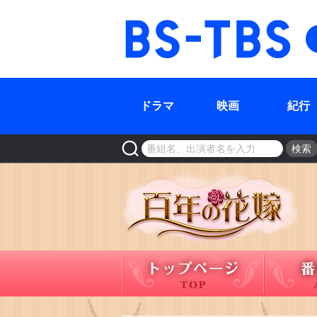
BS-TBS
ドラマ
映画
紀行
検索