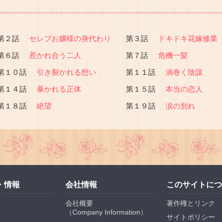
第２話
セレブお嬢様の身代わり
第３話
ドキドキ花嫁修業
第６話
惹かれ合う二人
第７話
危機一髪
第１０話
引き裂かれる想い
第１１話
渦巻く陰謀
第１４話
暴かれる正体
第１５話
本当の恋人
第１８話
絶望
第１９話
涙の別れ
・情報
会社情報
このサイトにつ
会社概要
著作権とリンク
（
Company Information
）
サイトポリシー