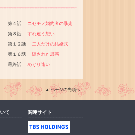
第４話
ニセモノ婚約者の暴走
第８話
すれ違う想い
第１２話
二人だけの結婚式
第１６話
隠された思惑
最終話
めぐり逢い
▲ ページの先頭へ
いて
関連サイト