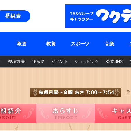
番組表
報道
教養
スポーツ
音楽
視聴方法
4K放送
イベント
ショッピング
公式SNS