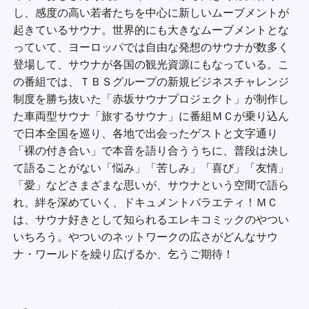
し、感度の高い若者たちを中心に新しいムーブメントが
起きているサウナ。世界的にも大きなムーブメントとな
っていて、ヨーロッパでは自由な発想のサウナが数多く
登場して、サウナが各国の観光資源にもなっている。こ
の番組では、ＴＢＳグループの新規ビジネスチャレンジ
制度を勝ち抜いた「赤坂サウナプロジェクト」が制作し
た車両型サウナ「旅するサウナ」に番組ＭＣが乗り込ん
で日本全国を巡り、各地で出会ったゲストと文字通り
「裸の付き合い」で本音を語り合ううちに、普段は決し
て語ることがない「悩み」「苦しみ」「喜び」「友情」
「愛」などさまざまな思いが、サウナという空間で語ら
れ、絆を深めていく、ドキュメントバラエティ！ＭＣ
は、サウナ好きとして知られるエレキコミックのやつい
いちろう。やついのネットワークの広さがどんなサウ
ナ・ワールドを繰り広げるか、乞うご期待！