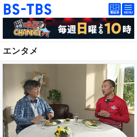
番組
番組
BS-TBS
表
表
ドラマ
映画
紀行
報道
エンタメ
教養
スポーツ
音楽
エンタメ
アニメ
ファンクラブ
検索
視聴方法
4K放送
イベント
ショッピング