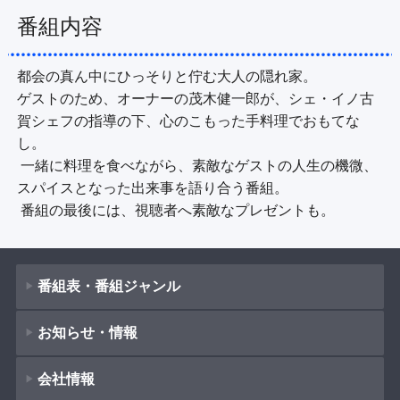
番組内容
都会の真ん中にひっそりと佇む大人の隠れ家。 

ゲストのため、オーナーの茂木健一郎が、シェ・イノ古
賀シェフの指導の下、心のこもった手料理でおもてな
し。

 一緒に料理を食べながら、素敵なゲストの人生の機微、
スパイスとなった出来事を語り合う番組。

 番組の最後には、視聴者へ素敵なプレゼントも。
番組表・番組ジャンル
お知らせ・情報
番組表
会社情報
番組ジャンル
新着情報