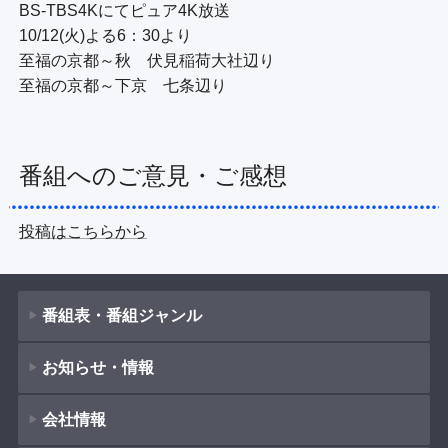
BS-TBS4Kにてピュア4K放送

10/12(火)よる6：30より

至福の京都～秋　伏見稲荷大社辺り

至福の京都～下京　七条辺り
番組へのご意見・ご感想
投稿はこちらから
番組表・番組ジャンル
お知らせ・情報
番組表
会社情報
番組ジャンル
新着情報