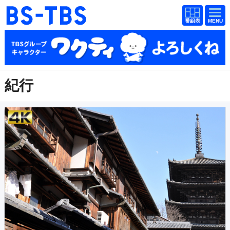
番組
番組
BS-TBS
表
表
ドラマ
映画
紀行
報道
紀行
教養
スポーツ
音楽
エンタメ
アニメ
ファンクラブ
検索
視聴方法
4K放送
イベント
ショッピング