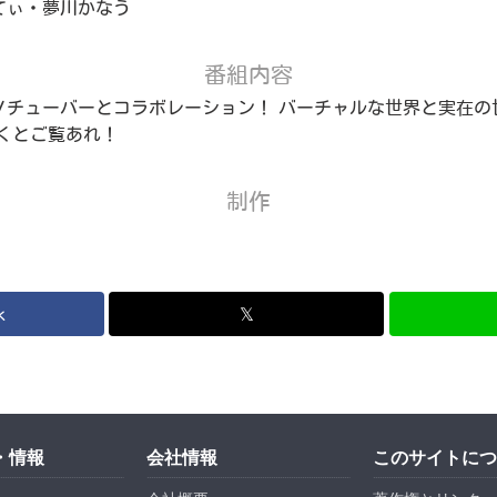
てぃ・夢川かなう
番組内容
Ｖチューバーとコラボレーション！ バーチャルな世界と実在の
くとご覧あれ！
制作
k
𝕏
・情報
会社情報
このサイトにつ