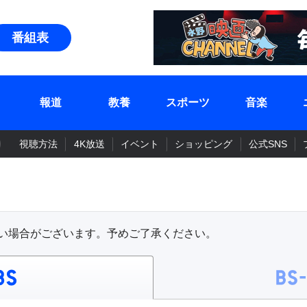
番組表
報道
教養
スポーツ
音楽
視聴方法
4K放送
イベント
ショッピング
公式SNS
い場合がございます。予めご了承ください。