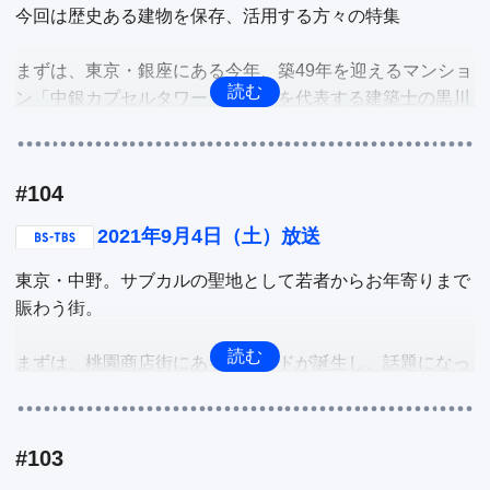
今回は歴史ある建物を保存、活用する方々の特集

資料館のようなその貴重な品々をご紹介。

まずは、東京・銀座にある今年、築49年を迎えるマンショ
続いては、蒲田駅から徒歩3分、北海道出身のオーナーこ
ン「中銀カプセルタワー」。日本を代表する建築士の黒川
だわりの野菜と数十種類のスパイスを使った絶品の本格カ
紀章さんが設計し、世界で初めて実用化されたカプセル型
レーが楽しめるお店「ナマラマサラ」。そこでお店自慢の
マンションを守ろうとするプロジェクトが立ち上がってい
カレーとドリンク類などを堪能。

る。そこで、そのプロジェクトとマンションの魅力を深掘
#104
り。

最後は、大正ロマンをテーマに各所にステンドグラスの装
2021年9月4日（土）放送
飾が施され、ノスタルジックな世界観に包まれた銭湯の
続いては、東京・新橋にある昭和初期に建てられ、98年に
「はすぬま温泉」。代々銭湯を営む四代目オーナーの思い
東京・中野。サブカルの聖地として若者からお年寄りまで
は国の登録有形文化財となった歴史的建造物の「堀ビル」
とこだわりの数々を深掘り。

賑わう街。

が、改修しシェアオフィス「GOOD OFFICE 新橋」として
生まれ変わった、今さまざまなメディアから注目される建
他
まずは、桃園商店街にあるブランドが誕生し、話題になっ
物。そのシェアオフィスをいろいろな角度から深掘り。

ているという話。それははいから喫茶「桃花園」で今年発
売した「モモゾノクラフト」。桃のエキスを使ったコーラ
他
シロップでソーダを加えるとコーラの味がするというも
#103
の。そのシロップを深掘り。
