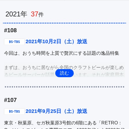
公式SNS
プレゼント
2021
37
ご意見・ご感想
会社情報
#108
2021年10月2日（土）放送
今回は、おうち時間を上質で贅沢にする話題の逸品特集

まずは、おうちに居ながら全国のクラフトビールが楽しめ
るビールサーバーが話題になっています。それが家庭用本
格ビールサーバー「DREAM BEER」。現在、全国各地の
100銘柄以上ものクラフトビールが楽しめます。そこでシ
ステムや優れたポイント、試飲をしてビールサーバーを深
#107
掘り。

2021年9月25日（土）放送
続いては、東京・白金にある室町硝子工芸。様々な工房の
東京・秋葉原、セガ秋葉原3号館の6階にある「RETRO：
江戸切子を揃え、実際に手に取って見ることができます。