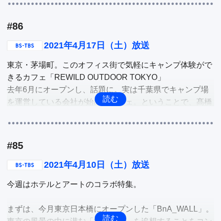
他
コロナ禍で花の需要が下がり、売れ残った花（ロスフラワ
#86
ー）が問題になっています。そこで、そんな「ロスフラワ
ー」を再利用した、花のアップサイクルに取り組んでいる
2021年4月17日（土）放送
人がいます。そこで、小山リポーターがフラワーサイクリ
東京・茅場町。このオフィス街で気軽にキャンプ体験がで
ストの下でドライフラワー作りにチャレンジ。

きるカフェ「REWILD OUTDOOR TOKYO」

去年6月にオープンし、話題に。実は千葉県でキャンプ場
他
を運営している会社が始めたカフェ。ということで、髙橋
碧李リポーターが人気メニューなどを紹介しながら実体
験。

#85
東京・谷中。猫の街として人気のこの街で、30年以上続く
招き猫専門店「招き猫　谷中堂」が今話題に。それは、人
2021年4月10日（土）放送
気のサービスや、併設されているカフェが人気を呼んでい
今週はホテルとアートのコラボ特集。

るから。

そこで、髙橋碧李リポーターがサービスなどを体験しなが
まずは、今月東京日本橋にオープンした「BnA_WALL」。
ら、招き猫の世界を深掘り。
