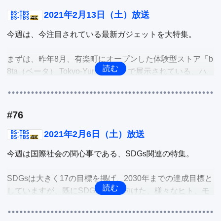
NDON」などを紹介して、新しい下北スタイルを作り出す
新スポットを深掘り。

2021年2月13日（土）放送
今週は、今注目されている最新ガジェットを大特集。

青森県青森市に規格外などの理由で廃棄される野菜を使
い、子供たちが喜ぶ商品を開発した方がいます、mizuiro株
まずは、昨年8月、有楽町にオープンした体験型ストア「b
式会社の代表を務める木村さんです。開発したものはクレ
8ta（ベータ） Tokyo-Yurakucho」で展示されている、ハ
ヨン。「おやさいクレヨン」と名付けられ、万が一口の中
イブリットバイク「GFR-02」。開発者の鳴海さんたち
に入れても安心安全な環境に優しいクレヨンです。そこ
の“和歌山から世界へ羽ばたくモビリティメーカーになる
で、開発した想いも含めて「おやさいクレヨン」を深掘り
こと”を胸に開発した話題のハイブリットバイクを、リポ
します。

#76
ーターの秋山真凛が試乗体感して深掘り。

2021年2月6日（土）放送
他
続いては、ユニークなグッズを企画・販売するサンコー株
今週は国際社会の関心事である、SDGs関連の特集。

式会社が開発したリモートワークやお家時間に役立つ便利
グッズの紹介。「置くだけスタンディングデスク」、「仰
SDGsは大きく17の目標を掲げ、2030年までの達成目標と
向けゴロ寝デスク２」などのリモートワークでの便利グッ
していますが、既にSDGs達成に向けた、様々なヒト、モ
ズや、「よくばりホットプレート」、「食い道楽のまんぷ
ノ、コトが動き始めています。それは意外と知らない身近
くあったかポーチ」といったお家グルメにぴったりのグッ
にある楽しい取り組みだったりするのです。

ズを、リポーターの松永安奈が体験。
