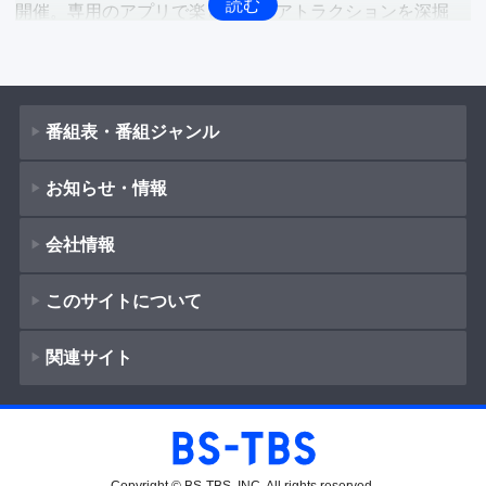
開催。専用のアプリで楽しむこのアトラクションを深掘
り。

東京都江戸川区にある「ペットケアサービスLet’s」は200
2年に開業した老犬介護サービスのパイオニア的な施設。
番組表・番組ジャンル
しかし、現在施設では介護というイメージからはかけ離れ
た子犬からシニア犬まですべてのワンちゃんを預かる会員
お知らせ・情報
番組表
制のデイサービスを行っている。そこで、リポーターの戸
田が愛犬と共に体験。

会社情報
番組ジャンル
新着情報
他
ドラマ
このサイトについて
お知らせ
会社概要
（
Company Information
）
映画
関連サイト
イベント
著作権とリンク
紀行
採用情報
ショッピング
サイトポリシー
報道
放送番組基準
BS-TBS
教養
プレゼント
ご意見・ご感想