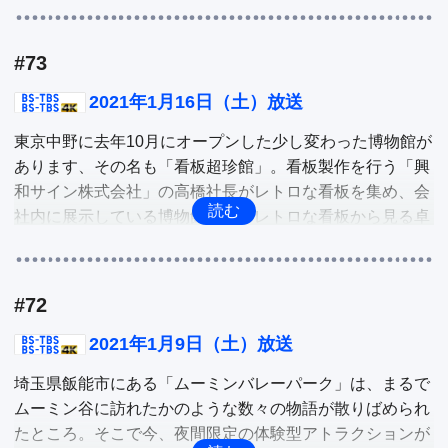
んなサービス「休日ハック」を日野麻衣がガチ体験。

#73
冬、鍋のシーズンです。今年は密を避けた、ひとり鍋がト
レンド入りしている。そのひとり鍋の中で、短時間で作れ
2021年1月16日（土）放送
て最後まで食べきり、体や地球に優しい鍋『エコ鍋』が話
東京中野に去年10月にオープンした少し変わった博物館が
題に。そこで日本鍋文化研究所の名誉鍋奉行である料理研
あります、その名も「看板超珍館」。看板製作を行う「興
究家の安井レイコさんの指導で、料理大好きな出岡美咲が
和サイン株式会社」の高橋社長がレトロな看板を集め、会
鍋作りにチャレンジ。
社内に展示している博物館。そのレトロな看板から見る卓
越した看板作りの職人技と楽しみ方などを深掘り。

東京谷中に昨年11月、築75年の銭湯をリニューアルした物
#72
件に、移転した亀の子束子のアンテナショップ「亀の子束
子　谷中店」があります。日本三大発明の一つとされる亀
2021年1月9日（土）放送
の子束子はいろいろな用途に活用できるのです。そんな、
埼玉県飯能市にある「ムーミンバレーパーク」は、まるで
束子の概念を変える活用術などを深掘り。

ムーミン谷に訪れたかのような数々の物語が散りばめられ
たところ。そこで今、夜間限定の体験型アトラクションが
他