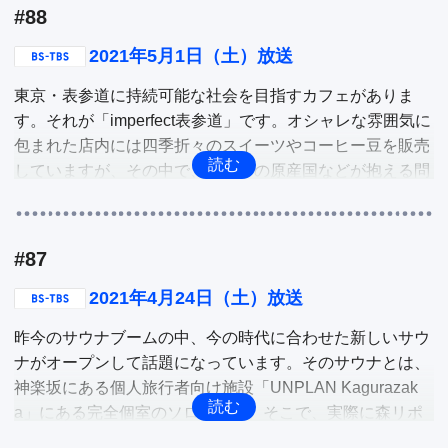
#88
これからの時期にピッタリのアウトドアと言えば「BB
Q」。そこで、23区内にオープンした最新のBBQ場に潜入
2021年5月1日（土）放送
します。そのBBQ場とは江東区・新木場に誕生した「UR
東京・表参道に持続可能な社会を目指すカフェがありま
BAN EARTH BBQ 新木場榎戸木材店」。そこで話題のBB
す。それが「imperfect表参道」です。オシャレな雰囲気に
Q施設と簡単裏ワザをBBQ初心者の出岡リポーターが体験
包まれた店内には四季折々のスイーツやコーヒー豆を販売
紹介します。

していますが、その中で、カカオの原産国などが抱える問
題を解決するシステムの運営を実行しています。そこで、
他
どんな活動で持続可能な社会を目指すのか、三田寺リポー
ターが訪問してつぶさに深掘り。

#87
コロナ禍で部屋の片づけをする人が増え、断捨離ブームが
2021年4月24日（土）放送
再燃。その中で徹底したサービスが評判のブランド品買取
昨今のサウナブームの中、今の時代に合わせた新しいサウ
専門店があります。全国100店舗以上を展開する「なんぼ
ナがオープンして話題になっています。そのサウナとは、
や」です。そこで戸田リポーターが自分で大事にしている
神楽坂にある個人旅行者向け施設「UNPLAN Kagurazak
ブランド品を持ち込んで査定を行って貰います。どんなシ
a」にある完全個室のソロサウナ。そこで、実際に森リポ
ステムで幾らぐらいの査定額が提示されるのか！

ーターがソロサウナを体験、最新のサウナ事情を深掘り。
