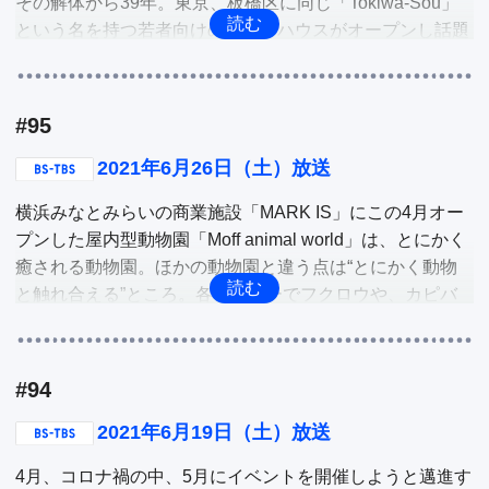
その解体から39年。東京、板橋区に同じ「Tokiwa-Sou」
美しい仏像たちを再現しています。そこで、仏像大好きの
という名を持つ若者向けのシェアハウスがオープンし話題
森リポーターが会社にお邪魔して数々のインテリア仏像を
他
に。

物色。そして、今人気のインテリア仏像ベスト3も発表。

そこで、今「Tokiwa-Sou」で実際に暮らしているのはどん
な若者なのか、密着取材をし、新たにできた「トキワ荘」
他
#95
を深掘り。

2021年6月26日（土）放送
他
横浜みなとみらいの商業施設「MARK IS」にこの4月オー
プンした屋内型動物園「Moff animal world」は、とにかく
癒される動物園。ほかの動物園と違う点は“とにかく動物
と触れ合える”ところ。各コーナーでフクロウや、カピバ
ラ、小鳥やチンチラなどに直接触れ合え、中にはエサやり
の体験も。そんな屋内型動物園を深掘り。

#94
日々の食卓や食生活を持続可能にするために、様々なこと
に配慮して作られている「サステナブルフード」が話題
2021年6月19日（土）放送
に。そんな中、“ある珍しい食材”を主役にしたサステナブ
4月、コロナ禍の中、5月にイベントを開催しようと邁進す
ルフードレストラン「EAT for E」が渋谷にオープン。その