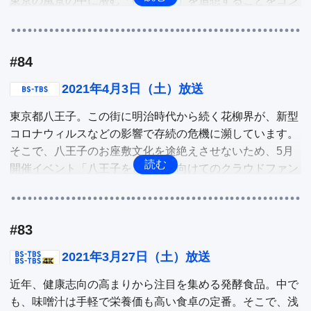
東京の風景の中に潜む「街の記憶」を追想することをコン
セプトに、アート体験をきっかけに、自身の変化を楽しむ
その他に、学生のための映画祭「フェローズフィルムフェ
ホテル。そこで、ホテルのロビーや施設、客室などを紹介
スティバル」や、健康増進にも繋がる「ツボかるた」を紹
して、アートホテルの楽しみ方を深掘り。

介。
#84
そして、去年8月、神奈川県川崎にオープンした「ホテル
2021年4月3日（土）放送
縁道」。東海道五十三次の二番目の宿場町「川崎宿」とい
東京都八王子。この街に明治時代から続く花柳界が、新型
う土地柄から、江戸時代の宿場をヒントにした現代アート
コロナウィルスなどの影響で存続の危機に瀕しています。
が楽しめるホテル。また川崎市が推進するストリートカル
そこで、八王子のお座敷文化を途絶えさせないため、5月
チャーを取り入れた室内の壁画にユニークな仕掛けも隠さ
開催イベント「八王子をどり」に向けてのクラウドファン
れている。

ディングでの活動や、お稽古に向かう姿。そして最年少芸
者見習いさんの葛藤など、コロナ禍で対策に配慮しなが
他
ら、必死に活動する八王子芸者衆の皆さんに密着します。

#83
2011年の震災以来、セイコーが東北三県と東京で継続して
2021年3月27日（土）放送
行う復興支援コンサート「“わ”で奏でる東日本応援コンサ
近年、健康志向の高まりから注目を集める発酵食品。中で
ート」が先日行われました。震災から10年となる今年は、
も、味噌汁は手軽で栄養価も高い食卓の定番。そこで、浅
加山雄三さんから被災地はもちろん日本中を元気づける楽