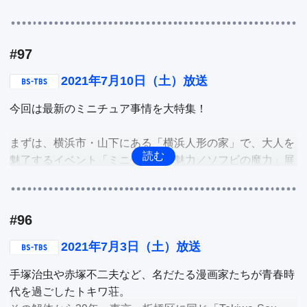
されている「サマースイーツブッフェwith ハーゲンダッ
ツ」の話題。完全予約制で、懐かしさを感じる世代から、
可愛らしさにエモさを感じる若い世代に大人気のイベント
#97
に三田寺リポーターが潜入し、人気メニューを堪能。

2021年7月10日（土）放送
続いて、八王子のパソコン買取店「株式会社いっとく」の
今回は最新のミニチュア事情を大特集！

事務所内で行っている、昭和のゲームセンターでよく見た
懐かしのテーブル筐体を生産し、パソケード（パソコンと
まずは、横浜市・山下にある「横浜人形の家」で、大人を
アーケードの造語）と名付けて販売しているという取り組
魅了するイベント「ミニチュアの魅力／ソフビの魔力」展
み。三田寺リポーターが昭和のゲーセンを体験。

が開催中。多種多様なプロダクト製品をミニチュア化し、
そのクオリティの高さに定評を得ているケンエレファント
最後の話題は…

社とコラボした企画展で、家具や音響メーカー、昭和ノス
八王子は都内で唯一日本遺産に認定されているところ。八
#96
タルジックのミニチュアを展示。またソフビの世界にも浸
王子駅から10分も歩くと日本遺産の構成文化財のひとつに
れるイベントを荒井リポーターが深掘り。

2021年7月3日（土）放送
触れられる機会の場があります。それが「まちなか休憩
所、八王子宿」。八王子芸妓と出会えるスポットです。神
手塚治虫や赤塚不二夫など、名だたる漫画家たちが青春時
続いて、東京渋谷区にあるインテリアとして仏像を制作・
下リポーターが普段では見られない芸者さんたちとの交流
代を過ごしたトキワ荘。

販売する会社イスムを紹介。独自の技術力と表現力で甦る
を楽しみます。
