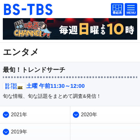
番組
番組
BS-TBS
表
表
ドラマ
映画
紀行
報道
エンタメ
教養
スポーツ
音楽
エンタメ
最旬！トレンドサーチ
アニメ
ファンクラブ
土曜 午前11:30～12:00
旬な情報、旬な話題をまとめて調査&発信！
検索
2021年
2020年
視聴方法
4K放送
イベント
ショッピング
2019年