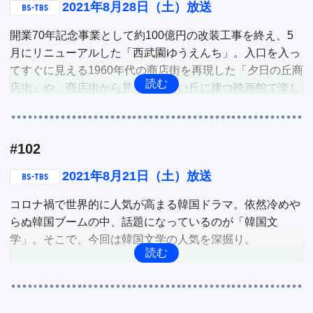
2021年8月28日（土）放送
続いて、鷺ノ宮駅から徒歩5分のところに去年12月にオー
開業70年記念事業として約100億円の改装工事を終え、5
プンした体験型宿泊施設「Holy House」。施設内がカラク
月にリニューアルした「西武園ゆうえんち」。入口を入っ
リ屋敷になっていて、子供だけでなく大人も楽しめる空
てすぐに見える1960年代の商店街を再現した「夕日の丘商
間。その魅力を三田寺リポーターが体験。

店街」や、商店街から見える小高い丘に建つ映画館で楽し
める「ゴジラ・ザ・ライド」など、「西武園ゆうえんち」
東京・八王子に昔ながらの建築物が見学できると、マニア
のニュースポットを深掘り。

の間で話題になる人気スポットがあります。それは、UR
都市機構が日本住宅公団時代に建設した住宅や戦前の集合
#102
東京・町田にある「町田モディ」で開催されている、嗅覚
住宅をそのまま移築・復元した部屋を展示している集合住
で楽しむ体験・参加型イベント「におい展」。貴重な香料
2021年8月21日（土）放送
宅歴史館。その館内を巡って三田寺リポーターが深掘り。

から臭い食べ物、激臭アイテムなど普段なかなか嗅ぐこと
コロナ禍で世界的に人気が高まる韓国ドラマ。依然冷めや
のできないニオイをラインナップして話題に！その話題の
他
らぬ韓国ブームの中、話題になっているのが「韓国文
イベント「におい展」を紹介。

学」。そこで、今回は韓国文学の人気を深掘り。

他
東京神保町にある韓国書籍専門店「CHEKCCORI」や、話
題の新作韓国エッセイ「僕だって、大丈夫じゃない」の翻
訳者岡崎暢子さんと「あたしだけ何も起こらない」の翻訳