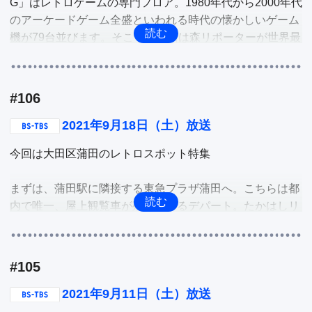
G」はレトロゲームの専門フロア。1980年代から2000年代
中でも、新しい作品のワイングラスやロックグラスが人気
のアーケードゲーム全盛といわれる時代の懐かしいゲーム
の商品。ワンランク上のおうち時間のお供に江戸切子をご
機が79台並びます。そこで、今回は森リポーターが世界最
紹介。

古のアーケードゲームから格ゲーブームの代表作までチャ
レンジ。

そして、銀座にある創作和食ダイニング「SHARI」。「銀
座の小料理をカジュアルに」をコンセプトに、ラグジュア
#106
東京・銀座、東急プラザ6階に今年7月にオープンした「Z
リーな空間を提供するお店では、お取り寄せ商品として
UKAN MUSEUM」は累計発行部数約1200万部を超える
2021年9月18日（土）放送
「ローストビーフ」を販売しています。自宅の食卓に如何
「小学館の図鑑 NEO」シリーズからピックアップされた
でしょう？

今回は大田区蒲田のレトロスポット特集

生き物たちをデジタル化した体験型施設。そこで、濱村リ
ポーターが子どもの気分で楽しみながら魅力を深掘り。

他
まずは、蒲田駅に隣接する東急プラザ蒲田へ。こちらは都
内で唯一、屋上観覧車が残っているデパート。たかはしリ
他
ポーターも初めて体験する屋上観覧車に感激。

続いては、つたに覆われた外観で、蒲田ではちょっとした
#105
観光地にもなっている「須山文具店」。蒲田で70年以上続
く文具店ですが、その理由は店主が集めたコレクションな
2021年9月11日（土）放送
どの貴重な昭和の品を公開しているところ。まるでレトロ