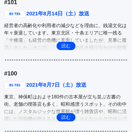
#101
者藤田麗子さんが対談。韓国文学の魅力が明らかに…

2021年8月14日（土）放送
他
経営者の高齢化や利用者の減少などを理由に、銭湯文化は
年々衰退しています。東京北区・十条エリアに唯一残る
「十條湯」も経営の危機に直面していましたが、見事に復
活しました。そこで、「十條湯」の生き残りをかけた対策
を紹介。そこには若い力の存在が…

2020年度、前年度比244％増という驚異的な業績アップを
#100
見せた「サンコー株式会社」。ユニークな商品開発・販売
をする会社として有名になり、コスパの良さと生活に役立
2021年8月7日（土）放送
つ便利さで人気に。そこで、今話題の大ヒット商品を紹
東京、神保町はおよそ180件の古本屋が立ち並ぶ古書の
介。
街。老舗の喫茶店も多く、昭和感漂うスポット。その街中
には、ノスタルジックな世界観が漂う雑貨店や、昭和に活
躍した印刷機が使えるスポットも。そんなレトロでポップ
な味わいが受けている東京神保町を深掘り。
