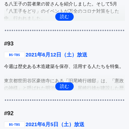
る八王子の芸者衆の皆さんを紹介しました。そして5月
珍しい食材とは「昆虫」。いったいどんなメニューなのか
「八王子をどり」のイベントが万全のコロナ対策をした
ご紹介。

中、行われました。

八王子の文化を守るため、置屋ゆき乃恵女将・めぐみさん
他
を筆頭に奮闘した八王子芸者衆のイベント舞台裏に密着。

#93
BS-TBSでも放送中の宝石専門チャンネル「GSTV」が、
今回新たに「GSTV銀座サロン」を新設。そこで店内を紹
2021年6月12日（土）放送
介すると共に、銀座サロンでしか出会う事のできないジュ
今週は歴史ある木造建築を保存、活用する人たちを特集。

エリーの数々を戸田リポーターと共に体験します。

東京都世田谷区豪徳寺にある「旧尾崎行雄邸」は、「憲政
他
の神様」と呼ばれた明治の政治家、尾崎行雄が建設した歴
史的建造物。その「旧尾崎行雄邸」が一昨年、突然の取り
壊し計画が起こり、それを知った漫画家・山下和美さんが
代表になり「旧尾崎邸保存プロジェクト」を立ち上げまし
#92
た。そこで、そのプロジェクトの内容と歴史的建造物の中
を、代表の山下和美さん自らが案内します。

2021年6月5日（土）放送