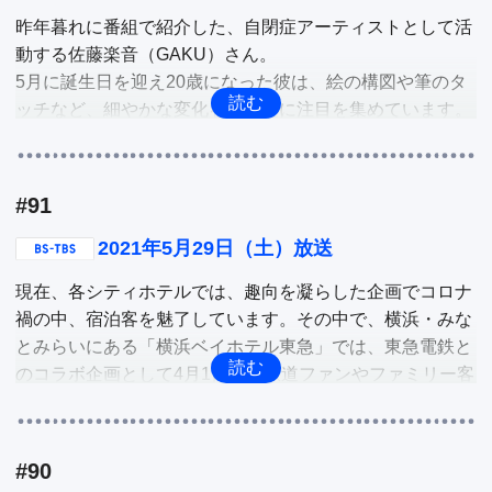
昨年暮れに番組で紹介した、自閉症アーティストとして活
東京都・青梅市では、50年ぶりに映画館が復活するという
動する佐藤楽音（GAKU）さん。

話題で持ちきりに。青梅市は古い街並みや昭和レトロをテ
5月に誕生日を迎え20歳になった彼は、絵の構図や筆のタ
ーマとした施設で懐かしい雰囲気を味わえるスポットとし
ッチなど、細やかな変化を遂げ更に注目を集めています。
ても有名。

そんなGAKUさんの今を深掘りします。

復活する映画館「シネマネコ」も、平成28年に国の登録有
形文化財になった。貴重な木造建築をリノベーションし
今までにない販売方法で注目をされるアパレルショップが
た、レトロと最新技術をミックスした新しい映画館を紹
#91
あります。東京・神宮前にある「THE ME 神宮前」です。
介。

来店予約制でサンプル商品を体型や好みのスタイルなどに
2021年5月29日（土）放送
合わせてカスタマイズするお店なのです。購入システムも
他
現在、各シティホテルでは、趣向を凝らした企画でコロナ
地球の未来を見据えたものになっているアパレルショップ
禍の中、宿泊客を魅了しています。その中で、横浜・みな
を深掘り。

とみらいにある「横浜ベイホテル東急」では、東急電鉄と
のコラボ企画として4月1日から鉄道ファンやファミリー客
他
に向け「1日1室限定」でトレインシミュレータールーム宿
泊プランを販売し、話題に。そこで、森リポーターと鉄道
大ファンのホリプロマネージャーの南田さんが体験。この
#90
宿泊プランを深掘りします。
