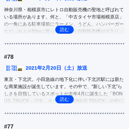
旅行情報誌「ノジュール」、従来のノンアルコール酎ハイ
神奈川県・相模原市にレトロ自動販売機の聖地と呼ばれて
のイメージを覆す「のんある晩酌レモンサワー ノンアルコ
いる場所があります。何と、「中古タイヤ市場相模原店」
ール」をそれぞれ深掘り。

の一角にある駐車場前にラーメン、うどん、ハンバーガー
など、およそ50mに渡ってレトロな自動販売機がズラリ。
他
社長の趣味が高じて始まった自動販売機コーナーの数々
を、思い入れと共に荒井リポーターが実食。

#78
昨年12月から横浜ワールドポーターズ内に、宇宙をテーマ
にした新感覚な水族館、アクアリウム宇宙旅行『UNDER 
2021年2月20日（土）放送
WATER SPACE』が期間限定でオープンしています。日本
東京・下北沢。小田急線の地下化に伴い下北沢駅には新た
初の《宇宙×アクアリウム》をコンセプトにした、今まで
な商業施設が誕生しています。その中で、“新しい下北”ら
にないアーティスティックな水族館です。最新テクノロジ
しさを目指しているスポットが去年4月に誕生した「BON
ーと仏像などが融合する水族館を森リポーターが深掘り。

US  TRUCK」です。そこで、「BONUS TRUCK」の中に
ある、全国各地の珍しい発酵商品を扱う「発酵デパートメ
他
ント」や、日記に関するものだけを扱う専門店「日記屋　
月日」、秋田のお米の魅力を発信するお店「お粥とお酒 A
#77