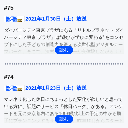
#75
そこで、SDGsのコミュニティづくりを目指して東京・北
他
参道にオープンした「WE HUB by Style Boat Market」や
2021年1月30日（土）放送
脱ストローが進む中、新たな素材で楽しいストローを開発
ダイバーシティ東京プラザにある「リトルプラネット ダイ
するストローブランド「DRINK STRAW」などを紹介し、
バーシティ東京 プラザ」は“遊びが学びに変わる” をコンセ
SDGsを深掘りします。

プトにした子どもの創造力を鍛える次世代型デジタルテー
マパーク。そこで、濱村リポーターが実体験しながらリト
他
ルプラネットを深掘り。

立川に昨年6月、“絵とことば”をテーマにした美術館「PLA
#74
Y！MUSEUM」がオープン。有名な絵本作家の世界を紹介
する「常設展」と、五感を使って体感的に楽しめる「企画
2021年1月23日（土）放送
展」を目指す新感覚の美術館。そこで、今行われている企
マンネリ化した休日にちょっとした変化が欲しいと思って
画展を中心に森リポーターが体感。

いる方に、話題のサービス「休日ハック」がある。アンケ
ートを元に東京都内にある100種類以上の予定の中から勝
他
手にプランニングするサービスで、昨年10月からスタート
し、わずか3カ月で登録者数1万人を超えた人気急上昇。そ