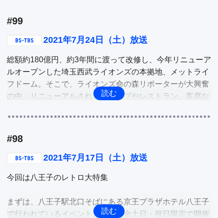
GDO茅ヶ崎ゴルフリンクスは、これまでにない取り組みで
#99
注目されているゴルフ場です。

それは、地域に開かれたゴルフ場を目指し、格式高いイメ
2021年7月24日（土）放送
ージを取り払い、多くの人に楽しんでもらうというもの。
総額約180億円、約3年間に渡って改修し、今年リニューア
そこで、GDO茅ヶ崎ゴルフリンクスの取り組みをご紹介。

ルオープンした埼玉西武ライオンズの本拠地、メットライ
フドーム。そこで、ライオンズ命の森リポーターが大興奮
他
の中、リニューアルされたショップやレストラン、客席な
どを巡り新たなボールパークを深掘り。

他
#98
2021年7月17日（土）放送
今回は八王子のレトロ大特集

まずは、八王子駅北口そばにある京王プラザホテル八王子
で行われているイベント。現在、金土日・祝日限定で開催