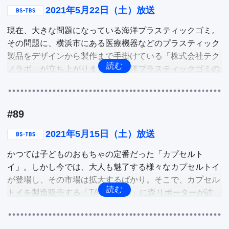
2021年5月22日（土）放送
他
現在、大きな問題になっている海洋プラスティックゴミ。
その問題に、横浜市にある医療機器などのプラスティック
製品をデザインから製作まで手掛けている「株式会社テク
ノラボ」が立ち上がりました。海洋プラスティックゴミの
アップサイクルブランド「bouy（ブイ）」を立ち上げたの
です。そこで、テクノラボの取り組みやそこから生まれる
製品等を深掘り。

#89
福井県・越前市は和紙の生産量日本一を誇る和紙の里。た
2021年5月15日（土）放送
だ近年は、原料となるコウゾなどの収穫量の激減などでピ
かつては子どものおもちゃの定番だった「カプセルト
ンチを迎えていました。そんな中、ピンチを救ったある商
イ」。しかし今では、大人も魅了する様々なカプセルトイ
品が話題になっています。昔ながらの技術を守りながら、
が登場し、その市場は拡大するばかり。そこで、カプセル
あるものを加えることで「和紙」に新たな可能性が生まれ
トイを製造販売する「TAMA‐KYU」に森リポーターが訪
たのです。そのあるものとは！

問。人気カプセルトイや最新カプセルトイの情報などを深
掘り。

他