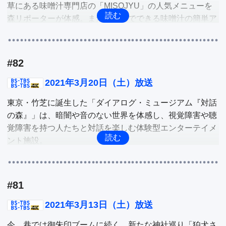
草にある味噌汁専門店の「MISOJYU」の人気メニューを
曲提供のサプライズもありました。そんな復興支援コンサ
森リポーターが体感。また、家庭でできる味噌汁の簡単ア
ートを紹介。

レンジレシピを紹介。新たな可能性が拡がる味噌汁の世界
を深掘り。

他
#82
ユーザーが自由にカスタマイズできるパソコンを提供する
マウスコンピューターの製品を体験、購入できるダイレク
2021年3月20日（土）放送
トショップ。そして、医薬品や医療機器などを製造販売す
東京・竹芝に誕生した「ダイアログ・ミュージアム『対話
る製薬会社、原沢製薬工業が販売、今注目されているフェ
の森』」は、暗闇や音のない世界を体感し、視覚障害や聴
イスマスクなどを深掘り。

覚障害を持つ人たちと対話を楽しむ体験型エンターテイメ
ント施設。

また、最新映画情報などを紹介。
現在、3つの体験が楽しめる施設を目指しています。そこ
で、今回は現在開催されている「ダイアログ・イン・サイ
レンス」を三田寺リポーターが体験。

#81
現在、東京国立新美術館で、クリエイティブディレクター
2021年3月13日（土）放送
佐藤可士和さんの自身の集大成と言える個展「佐藤可士和
今、巷では御朱印ブームに続く、新たな神社巡り「狛犬さ