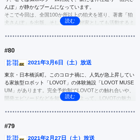
展」が開催されています。そこで、佐藤さん自らの案内
んぽ」が静かなブームになっています。

で、戸田リポーターが体感しながら、佐藤可士和の世界を
そこで今回は、全国100か所以上の狛犬を巡り、著書「狛
深掘りします。

犬さんぽ」を出版、そして狛犬愛好家としても活動するミ
ノシマタカコさんの案内で、神社仏閣巡り大好きの森リポ
他
ーターが狛犬動物園ともいわれる東京赤坂の赤坂氷川神社
で「狛犬さんぽ」を満喫。

#80
どんな狛犬たちが待っているのか！「狛犬さんぽ」を深掘
り。

2021年3月6日（土）放送
東京・日本橋浜町。このコロナ禍に、人気が急上昇してい
他
る家族型ロボット「LOVOT」の体験施設「LOVOT MUSE
UM」があります。完全予約制でLOVOTとの触れ合いや、
開発エピソードなどを知ることによって、LOVOTの魅力
が堪能できるのです。そこで、「LOVOT MUSEUM」をリ
ポーターの志田音々が体験します。

#79
ごま油で日本初となるトクホの許可を受けた、かどや製油
の「健やかごま油」、コロナ禍で売り上げを伸ばしている
2021年2月27日（土）放送