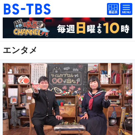
番組
番組
BS-TBS
表
表
ドラマ
映画
紀行
報道
エンタメ
教養
スポーツ
音楽
エンタメ
アニメ
ファンクラブ
検索
視聴方法
4K放送
イベント
ショッピング