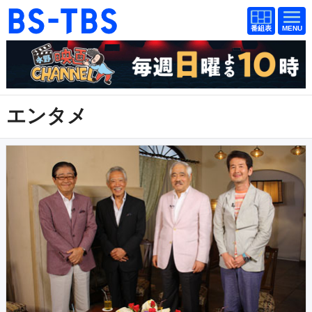
番組
番組
BS-TBS
表
表
ドラマ
映画
紀行
報道
エンタメ
教養
スポーツ
音楽
エンタメ
アニメ
ファンクラブ
検索
視聴方法
4K放送
イベント
ショッピング