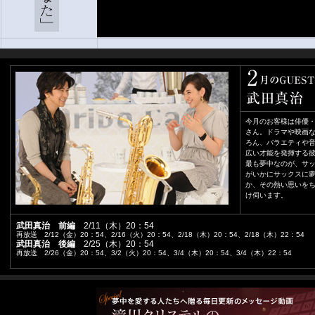
今月のお客様は俳優
さん。ドラマや映画
ろん、バラエティや
広い才能を発揮する
最も夢中なのが、サ
がいかにサックスに
か、その熱い思いを
け伺います。
武田真治 前編
2/11（木）20：54
再放送 2/12（金）20：54、2/16（火）20：54、2/18（木）20：54、2/18（木）22：54
武田真治 後編
2/25（木）20：54
再放送 2/26（金）20：54、3/2（火）20：54、3/4（木）20：54、3/4（木）22：54