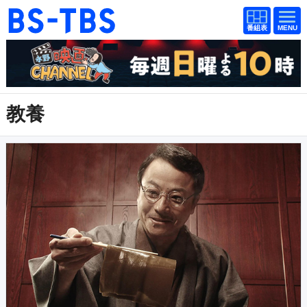
番組
番組
BS-TBS
表
表
ドラマ
映画
紀行
報道
教養
教養
スポーツ
音楽
エンタメ
アニメ
ファンクラブ
検索
視聴方法
4K放送
イベント
ショッピング