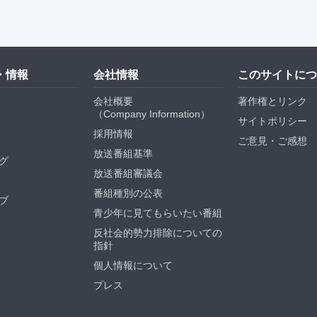
・情報
会社情報
このサイトにつ
会社概要
著作権とリンク
（
Company Information
）
サイトポリシー
採用情報
ご意見・ご感想
放送番組基準
グ
放送番組審議会
番組種別の公表
ブ
青少年に見てもらいたい番組
反社会的勢力排除についての
指針
個人情報について
プレス