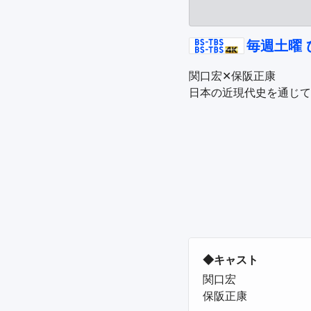
毎週土曜 ひ
関口宏✕保阪正康

◆キャスト
関口宏

保阪正康