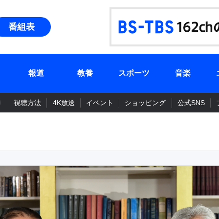
番組表
報道
教養
スポーツ
音楽
視聴方法
4K放送
イベント
ショッピング
公式SNS