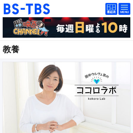
番組
番組
BS-TBS
表
表
ドラマ
映画
紀行
報道
教養
教養
スポーツ
音楽
エンタメ
アニメ
ファンクラブ
検索
視聴方法
4K放送
イベント
ショッピング