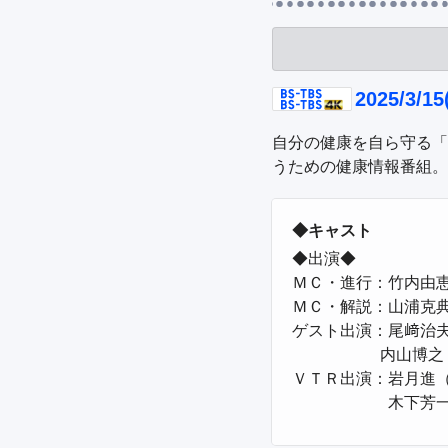
2025/3/1
自分の健康を自ら守る「
うための健康情報番組。
◆キャスト
◆出演◆

ＭＣ・進行：竹内由恵
ＭＣ・解説：山浦克典
ゲスト出演：尾﨑治夫
             　　 内山博之（厚生労働省　大臣官房　医薬産業振興・医療情報審議官）

ＶＴＲ出演：岩月進（