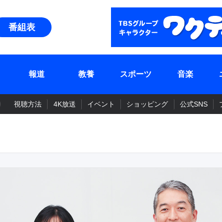
番組表
報道
教養
スポーツ
音楽
視聴方法
4K放送
イベント
ショッピング
公式SNS