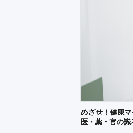
めざせ！健康マ
医・薬・官の識