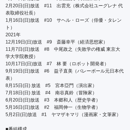
2月20日(日)放送　#11　出雲充（株式会社ユーグレナ 代
表取締役社長）

1月16日(日)放送　#10　サヘル・ローズ（俳優・タレン
ト）

2021年

12月19日(日)放送　#9　斎藤幸平（経済思想家）

11月7日(日)放送　#8　中尾政之（失敗学の権威 東京大
学大学院教授）

10月17日(日)放送　#7　林 要（ロボット開発者）

9月19日(日)放送　#6　益子直美（バレーボール元日本代
表）

8月15日(日) 放送　#5　宮本亞門（演出家）

7月18日(日) 放送　#4　南谷真鈴（冒険家）

6月20日(日)放送　#3　本郷和人（歴史学者）

5月16日(日)放送　#2　福岡伸一（生物学者）

5月2日(日)放送　#1　ヤマザキマリ（漫画家・文筆家）

■番組構成
