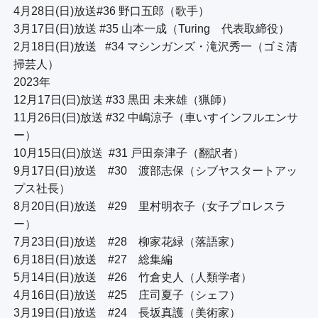
4月28日(日)放送#36 野口五郎（歌手）

3月17日(日)放送 #35 山本一成（Turing　代表取締役）

2月18日(日)放送   #34 マシンガンズ・滝沢秀一（ゴミ清
掃芸人）

2023年

12月17日(日)放送 #33 黒田 未来雄（猟師）

11月26日(日)放送 #32 中嶋涼子（車いすインフルエンサ
ー）

10月15日(日)放送  #31 戸田奈津子（翻訳者）

9月17日(日)放送　#30　渡部志保（シブヤスタートアッ
プス社長）

8月20日(日)放送　#29　里村明衣子（女子プロレスラ
ー）

7月23日(日)放送　#28　柳家花緑（落語家）

6月18日(日)放送　#27　総集編

5月14日(日)放送　#26　竹倉史人（人類学者）

4月16日(日)放送　#25　庄司夏子（シェフ）

3月19日(日)放送　#24　長坂真護（美術家）
