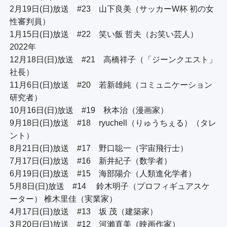
2月19日(日)放送　#23　山下良美（サッカーW杯 初の女
性審判員）

1月15日(日)放送　#22　笑い飯 哲夫（お笑い芸人）

2022年

12月18日(日)放送　#21　高橋祥子（「ジーンクエスト」
社長）

11月6日(日)放送　#20　若新雄純（コミュニケーション
研究者）

10月16日(日)放送　#19　秋本治（漫画家）

9月18日(日)放送　#18　ryuchell（りゅうちぇる）（タレ
ント）

8月21日(日)放送　#17　野口聡一（宇宙飛行士）

7月17日(日)放送　#16　新井紀子（数学者）

6月19日(日)放送　#15　海部陽介（人類進化学者）

5月8日(日)放送　#14　 鈴木明子（プロフィギュアスケ
ーター） 椎木里佳（実業家）

4月17日(日)放送　#13　坂 茂（建築家）

3月20日(日)放送　#12　河瀨直美（映画作家）
