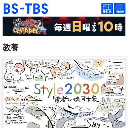
番組
番組
BS-TBS
表
表
ドラマ
映画
紀行
報道
教養
教養
スポーツ
音楽
エンタメ
アニメ
ファンクラブ
検索
視聴方法
4K放送
イベント
ショッピング