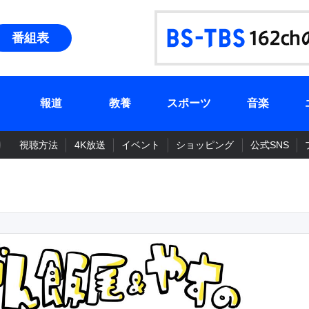
番組表
報道
教養
スポーツ
音楽
視聴方法
4K放送
イベント
ショッピング
公式SNS