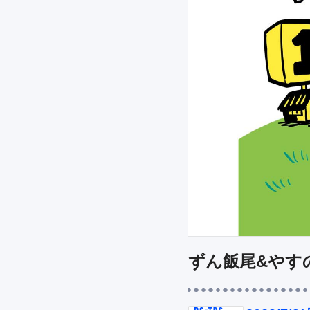
ずん飯尾&やす