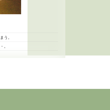
まう。
・。