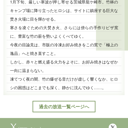
1月下旬、厳しい寒波が押し寄せる茨城県龍ケ崎市。竹林の
キャンプ場に降り立ったヒロシは、サイトに鎮座する巨大な
焚き火場に目を輝かせる。
寒さを凌ぐための大焚き火、さらには傍らの手作りピザ窯
に、豊富な竹の薪を勢いよくくべてゆく。
今夜の目論見は、市販の冷凍お好み焼きをこの窯で「極上の
逸品」へと焼き直すこと。
しかし、赤々と燃え盛る火力をよそに、お好み焼きはなぜか
一向に温まらない。
凍てつく夜の闇、竹の爆ぜる音だけが虚しく響くなか、ヒロ
シの困惑はどこまでも深く、静かに沈んでゆく……。
過去の放送一覧ページへ