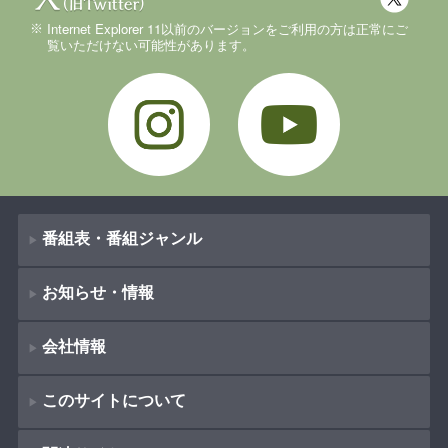
Internet Explorer 11以前のバージョンをご利用の方は正常にご
覧いただけない可能性があります。
Instagram
YouTube
番組表・番組ジャンル
お知らせ・情報
番組表
会社情報
番組ジャンル
新着情報
ドラマ
このサイトについて
お知らせ
会社概要
（
Company Information
）
映画