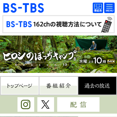
BS-TBS
番組
BS-TBS
番組
表
表
ドラマ
映画
紀行
報道
教養
スポーツ
音楽
エンタメ
アニメ
ファンクラブ
トップページ
番組紹介
過
検索
視聴方法
4K放送
Instagram
Twitter
配信
イベント
ショッピング