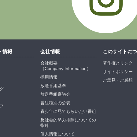
・情報
会社情報
このサイトにつ
会社概要
著作権とリンク
（
Company Information
）
サイトポリシー
採用情報
ご意見・ご感想
放送番組基準
グ
放送番組審議会
番組種別の公表
ブ
青少年に見てもらいたい番組
反社会的勢力排除についての
指針
個人情報について