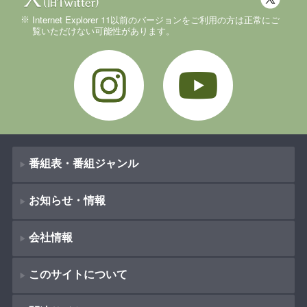
Internet Explorer 11以前のバージョンをご利用の方は正常にご
覧いただけない可能性があります。
Instagram
YouTube
番組表・番組ジャンル
お知らせ・情報
番組表
会社情報
番組ジャンル
新着情報
ドラマ
このサイトについて
お知らせ
会社概要
（
Company Information
）
映画