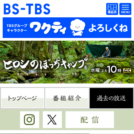
BS-TBS
番組
BS-TBS
番組
表
表
ドラマ
映画
紀行
報道
教養
スポーツ
音楽
エンタメ
アニメ
ファンクラブ
トップページ
番組紹介
過
検索
視聴方法
4K放送
Instagram
Twitter
配信
イベント
ショッピング