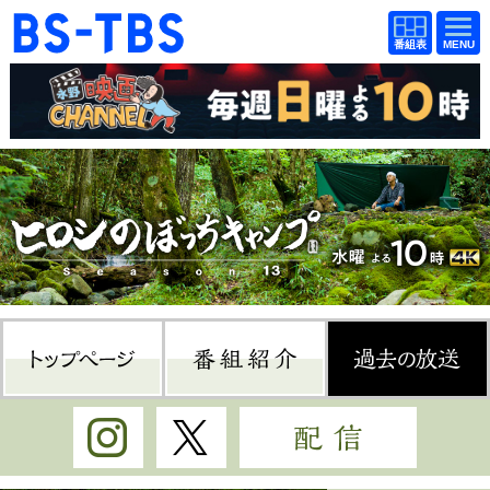
BS-TBS
番組
BS-TBS
番組
表
表
ドラマ
映画
紀行
報道
教養
スポーツ
音楽
エンタメ
アニメ
ファンクラブ
トップページ
番組紹介
過
検索
視聴方法
4K放送
Instagram
Twitter
配信
イベント
ショッピング