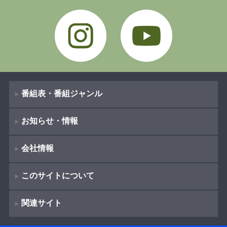
Instagram
YouTube
番組表・番組ジャンル
お知らせ・情報
番組表
会社情報
番組ジャンル
新着情報
ドラマ
このサイトについて
お知らせ
会社概要
（
Company Information
）
映画
関連サイト
イベント
著作権とリンク
採用情報
紀行