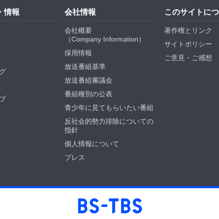
・情報
会社情報
このサイトにつ
会社概要
著作権とリンク
（
Company Information
）
サイトポリシー
採用情報
ご意見・ご感想
放送番組基準
グ
放送番組審議会
番組種別の公表
ブ
青少年に見てもらいたい番組
反社会的勢力排除についての
指針
個人情報について
プレス