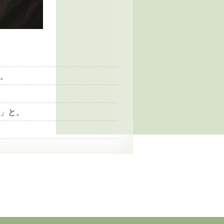
。
」と。