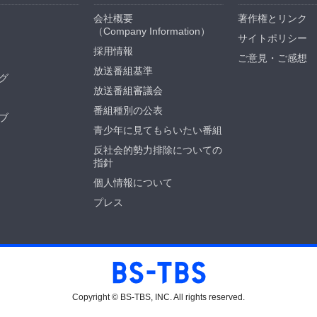
会社概要
著作権とリンク
（
Company Information
）
サイトポリシー
採用情報
ご意見・ご感想
放送番組基準
グ
放送番組審議会
番組種別の公表
ブ
青少年に見てもらいたい番組
反社会的勢力排除についての
指針
個人情報について
プレス
Copyright © BS-TBS, INC. All rights reserved.