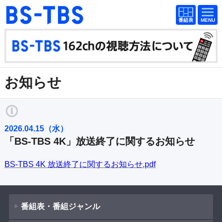
番組
番組
BS-TBS
表
表
ドラマ
映画
紀行
報道
お知らせ
教養
スポーツ
音楽
エンタメ
アニメ
ファンクラブ
2026.04.15（水）
「BS-TBS 4K」放送終了に関するお知らせ
検索
BS-TBS 4K 放送終了に関するお知らせ.pdf
視聴方法
4K放送
イベント
ショッピング
番組表・番組ジャンル