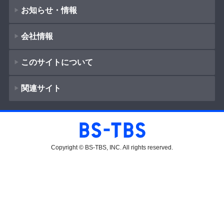
公式SNS
プレゼント
お知らせ・情報
番組表
ご意見・ご感想
会社情報
会社情報
番組ジャンル
新着情報
ドラマ
このサイトについて
お知らせ
会社概要
（
Company Information
）
映画
関連サイト
イベント
著作権とリンク
紀行
採用情報
ショッピング
サイトポリシー
報道
放送番組基準
BS-TBS
教養
プレゼント
ご意見・ご感想
Copyright © BS-TBS, INC. All rights reserved.
放送番組審議会
スポーツ
ファンクラブ
番組種別の公表
音楽
公式SNS
エンタメ
青少年に見てもらいたい番組
4K放送
アニメ