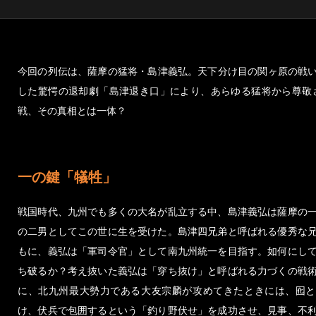
今回の列伝は、薩摩の猛将・島津義弘。天下分け目の関ヶ原の戦
した驚愕の退却劇「島津退き口」により、あらゆる猛将から尊敬
戦、その真相とは一体？
一の鍵「犠牲」
戦国時代、九州でも多くの大名が乱立する中、島津義弘は薩摩の
の二男としてこの世に生を受けた。島津四兄弟と呼ばれる優秀な
もに、義弘は「軍司令官」として南九州統一を目指す。如何にし
ち破るか？考え抜いた義弘は「穿ち抜け」と呼ばれる力づくの戦
に、北九州最大勢力である大友宗麟が攻めてきたときには、囮と
け、伏兵で包囲するという「釣り野伏せ」を成功させ、見事、不