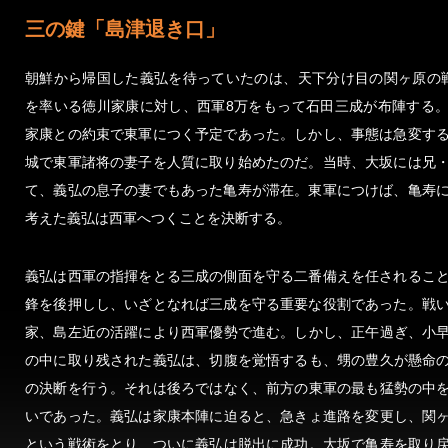
三の鍵「島津退き口」
朝鮮から帰国した義弘を待っていたのは、天下分け目の関ヶ原の
を率いる徳川家康に対し、西軍8万をもって石田三成が布陣する
家康との約束で東軍につく予定であった。しかし、事態は急変す
城で東軍諸将の妻子を人質に取り始めたのだ。当時、大坂には兄
て、義弘の息子の妻でもあった亀寿が滞在。東軍につけば、亀寿
考えた義弘は西軍へつくことを決断する。
義弘は西軍の指揮をとる三成の側面を守る二番備えを任されるこ
鋒を後押しし、いざとなれば三成を守る重要な役割であった。戦
家、島左近の活躍により西軍優勢で進む。しかし、正午過ぎ、小
の中に取り残された義弘は、切腹を覚悟するも、甥の豊久が懸命
の決断を行う。それは後ろではなく、前方の東軍の最も猛勢の中
いであった。義弘は家康本陣に迫ると、急きょ進路を変更し、関
という戦術をとり、ついに義弘は脱出に成功。大坂で亀寿を取り