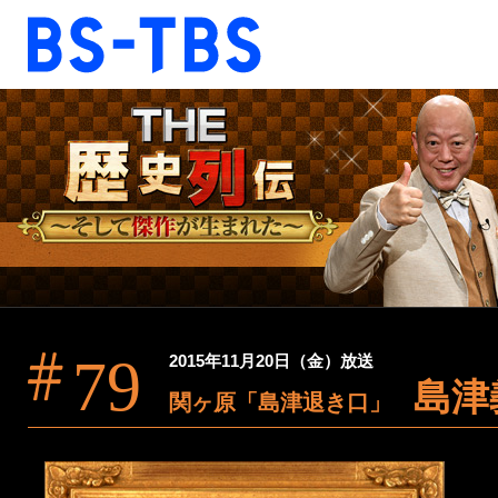
BS-TBS
BS-TBS
ドラマ
映画
報道
教養
音楽
エンタメ
ファンクラブ
79
2015年11月20日（金）放送
島津
視聴方法
4K放送
関ヶ原「島津退き口」
ショッピング
公式SNS
ご意見・ご感想
会社情報