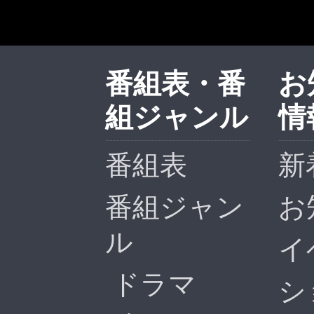
番組表・番
お
組ジャンル
情
番組表
新
番組ジャン
お
ル
イ
ドラマ
シ