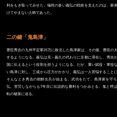
利をもぎ取ってみせた。犠牲の多い義弘の戦術を支えたのは、家
けてやまない人柄であった。
二の鍵「鬼島津」
豊臣秀吉の九州平定軍25万に敗北した島津家は、その後、豊臣の
するようになる。義弘は兄・義久の代わりに京都に滞在し、秀吉
国に伝えるという役割を担うようになる。だが、重い賦役・軍役
い島津に対し、三成から圧力がかかり、義弘は一人苦悩すること
そんなとき秀吉の朝鮮出兵が始まる。武功をたて、島津家を守ろ
弘。苦労しながらも7年目に伝説的な勝利をつかみとる。鬼と呼
転の秘策に迫る。