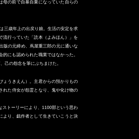
は母の前で自暴自棄になっていた自らの
嫁は三歳年上の出戻り娘。生活の安定を求
で流行っていた「読本（よみほん）」を
出版の元締め、蔦屋重三郎の元に通いな
会的にも認められた職業ではなかった。
ど、己の怨念を筆にぶちまけた。
ぴょうきえん）。主君からの預かりもの
された侍女が怨霊となり、鬼や化け物の
ストーリーにより、1100部という思わ
により、戯作者として生きていこうと決
。