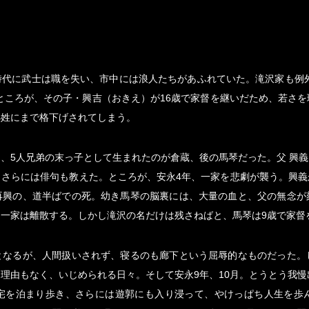
時代に武士は職を失い、市中には浪人たちがあふれていた。滝沢家も例外
ところが、その子・興吉（おきえ）が16歳で家督を継いだため、若さ
小姓にまで格下げされてしまう。
、5人兄弟の末っ子として生まれたのが倉蔵、後の馬琴だった。父 興
、さらには俳句も教えた。ところが、安永4年、一家を悲劇が襲う。興義
再興の、道半ばでの死。幼き馬琴の脳裏には、大量の血と、父の無念が
一家は離散する。しかし滝沢の名だけは残さねばと、馬琴は9歳で家督
となるが、人間扱いされず、寝るのも廊下という屈辱的なものだった。
理由もなく、いじめられる日々。そして安永9年、10月。とうとう我慢
宅を泊まり歩き、さらには遊郭にも入り浸って、やけっぱち人生を歩