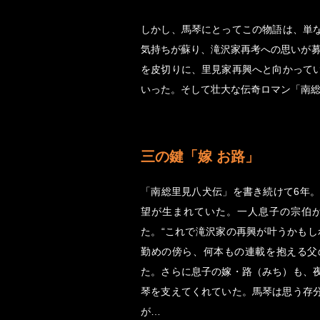
しかし、馬琴にとってこの物語は、単
気持ちが蘇り、滝沢家再考への思いが募
を皮切りに、里見家再興へと向かって
いった。そして壮大な伝奇ロマン「南
三の鍵「嫁 お路」
「南総里見八犬伝」を書き続けて6年。
望が生まれていた。一人息子の宗伯
た。“これで滝沢家の再興が叶うかもし
勤めの傍ら、何本もの連載を抱える父
た。さらに息子の嫁・路（みち）も、
琴を支えてくれていた。馬琴は思う存
が…