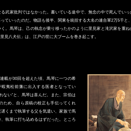
なる武家批判ではなかった。書いている途中で、無念の中で死んでいっ
っていったのだ。物語も後半、関東を統括する大名の連合軍2万5千と
いく。馬琴は、己の執念が乗り移ったかのように里見家と滝沢家を重ね
総里見八犬伝」は、江戸の世に大ブームを巻き起こす。
連載が30回を超えた頃、馬琴に一つの希
が蝦夷松前藩に出入する医者となってい
れない”と、馬琴は喜んだ。また、宗伯は
のため、自ら原稿の校正も手伝ってくれ
夜遅くまで執筆する父を気遣い、家族で馬
分、執筆に打ち込めるはずだった。ところ