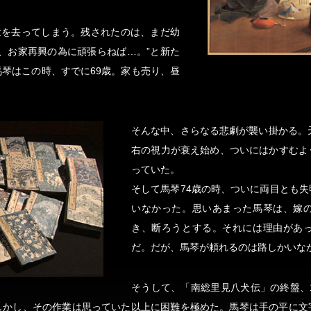
世を去ってしまう。残されたのは、まだ幼
、お家再興の為に頑張らねば…。”と新た
琴はこの時、すでに69歳。家も売り、昼
そんな中、さらなる悲劇が襲い掛かる。
右の視力が衰え始め、ついにはかすむよ
っていた。
そして馬琴74歳の時、ついに両目とも
いなかった。思いあまった馬琴は、嫁
き、断ろうとする。それには理由があ
だ。だが、馬琴が頼れるのは路しかいな
そうして、「南総里見八犬伝」の終盤、
しかし、その作業は思っていた以上に困難を極めた。馬琴は手の平に文