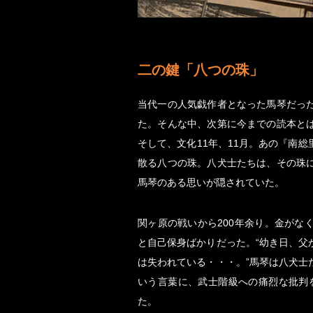
二の鍵「八つの珠」
当代一の人気戯作者となった馬琴だっ
た。そんな中、次第に今までの読本と
そして、文化11年、11月。あの『南
散る八つの珠。八犬士たちは、その珠
馬琴のある思いが隠されていた。
関ヶ原の戦いから200年余り。金がな
と自己保身ばかりだった。“幼き日、父
は失われている・・・。”馬琴は八犬士
いう言葉に、武士階級への痛烈な批判
た。