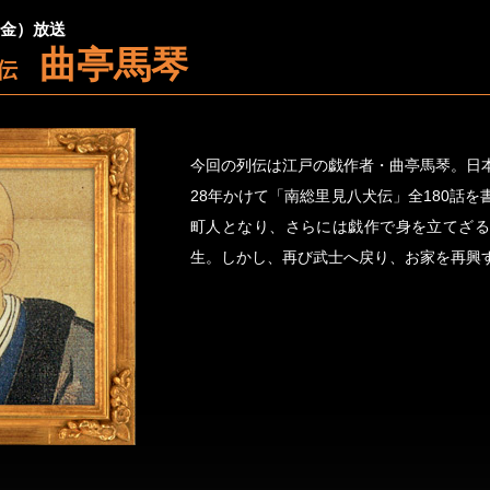
日（金）放送
曲亭馬琴
犬伝
今回の列伝は江戸の戯作者・曲亭馬琴。日
28年かけて「南総里見八犬伝」全180話
町人となり、さらには戯作で身を立てざる
生。しかし、再び武士へ戻り、お家を再興