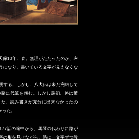
天保10年、春。無理がたたったのか、左
うになり、書いている文字が見えなくな
失明する。しかし、八犬伝は未だ完結して
の路に代筆を頼む。しかし最初、路は驚
った。読み書きが充分に出来なかったの
かった。
177話の途中から、馬琴の代わりに路が
字の形を見せながら、路に一文字ずつ教