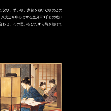
た父や、幼い頃、家督を継いだ頃の己の
、八犬士を中心とする里見軍8千との戦い
合わせ、その思いをひたすら紡ぎ続けて