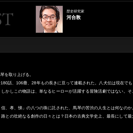
歴史研究家
河合敦
馬琴を取り上げる。
180話、106冊、28年もの長きに亘って連載された。八犬伝は現在で
。しかしこの物語は、単なるヒーローが活躍する冒険活劇ではない。そ
、信、孝、悌」の八つの珠に託された、馬琴の苦渋の人生とは何なのか
・路との壮絶なる創作の日々とは？日本の古典文学史上、最長にして最