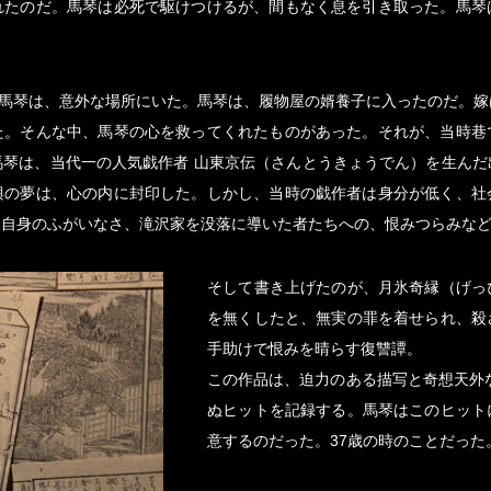
れたのだ。馬琴は必死で駆けつけるが、間もなく息を引き取った。馬琴
た馬琴は、意外な場所にいた。馬琴は、履物屋の婿養子に入ったのだ。
た。そんな中、馬琴の心を救ってくれたものがあった。それが、当時巷
馬琴は、当代一の人気戯作者 山東京伝（さんとうきょうでん）を生んだ
興の夢は、心の内に封印した。しかし、当時の戯作者は身分が低く、社
分自身のふがいなさ、滝沢家を没落に導いた者たちへの、恨みつらみな
そして書き上げたのが、月氷奇縁（げっ
を無くしたと、無実の罪を着せられ、殺
手助けで恨みを晴らす復讐譚。
この作品は、迫力のある描写と奇想天外な
ぬヒットを記録する。馬琴はこのヒット
意するのだった。37歳の時のことだった