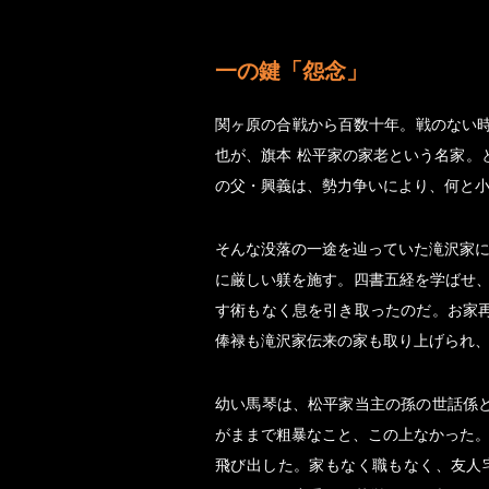
一の鍵「怨念」
関ヶ原の合戦から百数十年。戦のない
也が、旗本 松平家の家老という名家。
の父・興義は、勢力争いにより、何と
そんな没落の一途を辿っていた滝沢家に
に厳しい躾を施す。四書五経を学ばせ
す術もなく息を引き取ったのだ。お家
俸禄も滝沢家伝来の家も取り上げられ、
幼い馬琴は、松平家当主の孫の世話係
がままで粗暴なこと、この上なかった。
飛び出した。家もなく職もなく、友人