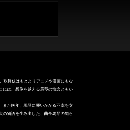
も、歌舞伎はもとよりアニメや漫画にもな
こには、想像を越える馬琴の執念ともい
。また晩年、馬琴に襲いかかる不幸を支
大の物語を生み出した、曲亭馬琴の知ら