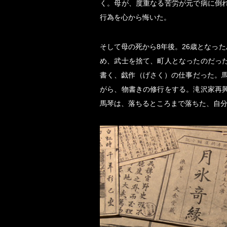
く。母が、度重なる苦労が元で病に倒
行為を心から悔いた。
そして母の死から8年後。26歳となっ
め、武士を捨て、町人となったのだっ
書く、戯作（げさく）の仕事だった。
がら、物書きの修行をする。滝沢家再
馬琴は、落ちるところまで落ちた、自