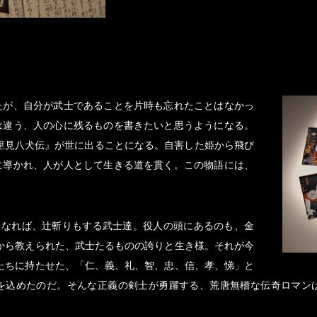
たが、自分が武士であることを片時も忘れたことはなかっ
は違う、人の心に残るものを書きたいと思うようになる。
総里見八犬伝』が世に出ることになる。自害した姫から飛び
に導かれ、人が人として生きる道を貫く。この物語には、
くなれば、辻斬りもする武士達。役人の頭にあるのも、金
から教えられた、武士たるものの誇りと生き様。それが今
たちに持たせた、「仁、義、礼、智、忠、信、孝、悌」と
を込めたのだ。そんな正義の剣士が勇躍する、荒唐無稽な伝奇ロマン