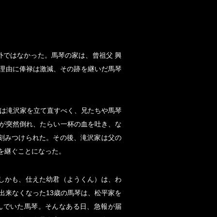
ではなかった。馬琴の家は、曾祖父 興
を理由に俸禄は激減、その跡を継いだ馬琴
義は滝沢家を立て直すべく、兄たちや馬琴
が突然倒れ、たらい一杯の血を吐き、な
刻みつけられた。その後、滝沢家は父の
を継ぐことになった。
しかも、仕えた幼君（ようくん）は、わ
出来なくなった13歳の馬琴は、松平家を
んでいた馬琴。そんなある日、急報が届