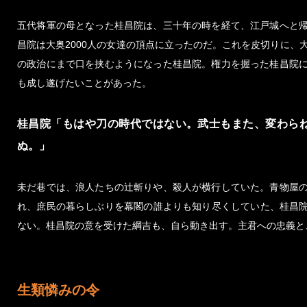
五代将軍の母となった桂昌院は、三十年の時を経て、江戸城へと
昌院は大奥2000人の女達の頂点に立ったのだ。これを皮切りに、
の政治にまで口を挟むようになった桂昌院。権力を握った桂昌院
も成し遂げたいことがあった。
桂昌院「もはや刀の時代ではない。武士もまた、変わら
ぬ。」
未だ巷では、浪人たちの辻斬りや、殺人が横行していた。青物屋
れ、庶民の暮らしぶりを幕閣の誰よりも知り尽くしていた、桂昌
ない。桂昌院の意を受けた綱吉も、自ら動き出す。主君への忠義と
生類憐みの令