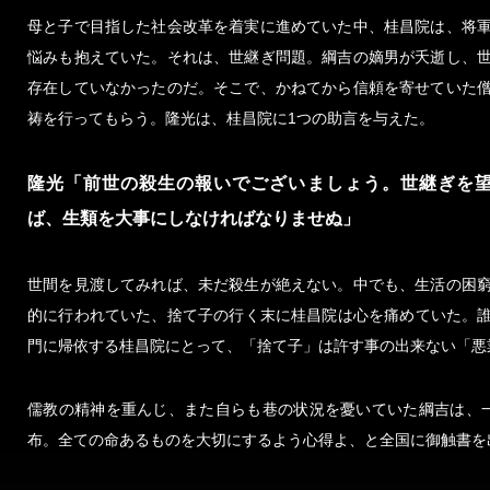
母と子で目指した社会改革を着実に進めていた中、桂昌院は、将
悩みも抱えていた。それは、世継ぎ問題。綱吉の嫡男が夭逝し、
存在していなかったのだ。そこで、かねてから信頼を寄せていた
祷を行ってもらう。隆光は、桂昌院に1つの助言を与えた。
隆光「前世の殺生の報いでございましょう。世継ぎを
ば、生類を大事にしなければなりませぬ」
世間を見渡してみれば、未だ殺生が絶えない。中でも、生活の困
的に行われていた、捨て子の行く末に桂昌院は心を痛めていた。
門に帰依する桂昌院にとって、「捨て子」は許す事の出来ない「悪
儒教の精神を重んじ、また自らも巷の状況を憂いていた綱吉は、一
布。全ての命あるものを大切にするよう心得よ、と全国に御触書を