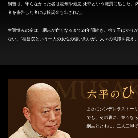
綱吉は、守らなかった者は流刑や最悪 死罪という厳罰に処した。
者を密告した者には報奨金も出された。
生類憐みの令は、綱吉が亡くなるまで24年間続き、捨て子ばかり
ない。”桂昌院という一人の女性の強い思いが、人々の意識を変え
まさにシンデレラストー
でも、その裏に、並々な
綱吉とともに、二人三脚