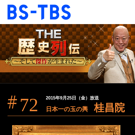
BS-TBS
BS-TBS
ドラマ
映画
報道
教養
音楽
エンタメ
ファンクラブ
72
2015年9月25日（金）放送
桂昌院
視聴方法
4K放送
日本一の玉の輿
ショッピング
公式SNS
ご意見・ご感想
会社情報