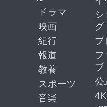
イ
ドラマ
シ
映画
グ
紀行
プ
報道
フ
ブ
教養
公
スポーツ
4
音楽