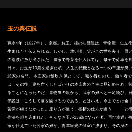
玉の輿伝説
寛永4年（1627年）、京都。お玉、後の桂昌院は、青物屋・仁左
生まれたと伝えられる。しかし、幼い頃、父がこの世を去り、母
の荒波に放り出された。農家で野菜を仕入れては、母子で荷車を
日々。お玉が10歳を過ぎた頃、人生の転機となる一つの幸運が舞
武家の名門、本庄家の飯炊き係として、職を得たのだ。働き者で
は、その後、妻を亡くしたばかりの本庄家の当主に見初められ、
ることになったのだ。青物屋の娘から、武家の娘へと一足飛び。
伝説は、こうして幕を開けるのである。とはいえ、今までとは全
苦労が絶えなかった。座り方が違う、挨拶の仕方が違う・・・と
作法を叩き込まれた。そんなお玉が13歳になった頃、再び幸運が
家が仕えていた公家の娘が、将軍家光の側室に決まり、その身の