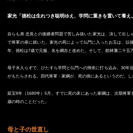
家光「徳松は生れつき聡明ゆえ、学問に重きを置いて養え
自らも弟 忠長との後継者問題で苦しみ抜いた家光は、決して出しゃ
で将軍の座に就いた。家光の死によって仏門に入ったお玉は、以後
年、徳松は7歳で元服、名を綱吉と改めた。そして、館林藩二十五
母子水入らずで、ひたすら学問と仏門への帰依に打ち込み、30年近
がもたらされる。四代将軍・家綱が、死の病にあるというのだ。し
延宝8年（1680年）5月。すでに死の床にあった家綱は、次期将
歳の時のことだった。
母と子の世直し