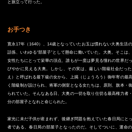
と旅立って行った。
お手つき
寛永17年（1640）、14歳となっていたお玉は慣れない大奥生活
話係、いわゆる“部屋子”として懸命に働いていた。大奥。そこは
女性たちにとって栄華の頂点、誰もが一度は夢見る憧れの世界だ
びやかに見える大奥。しかし、その実は、厳しい階級社会だった
え）と呼ばれる最下級の女から、上臈（じょうろう）御年寄の最
く階級制が設けられ、将軍の側室となる女たちは、原則、旗本・
られていた。そんなある日、大奥の一切を取り仕切る最高権力者
分の部屋子となれと命じられた。
家光に未だ子供が産まれず、後継ぎ問題を抱えていた春日局にと
者である、春日局の部屋子となったのだ。そしてついに、運命