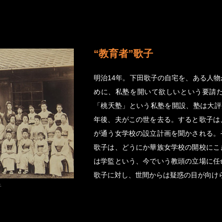
“教育者”歌子
明治14年。下田歌子の自宅を、ある人
めに、私塾を開いて欲しいという要請
「桃夭塾」という私塾を開設、塾は大評
年後、夫がこの世を去る。すると歌子は
が通う女学校の設立計画を聞かされる。
歌子は、どうにか華族女学校の開校にこ
は学監という、今でいう教頭の立場に任
歌子に対し、世間からは疑惑の目が向け
子