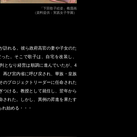
「下田歌子絵姿」樵靄画
（資料提供：実践女子学園）
物が訪れる。彼ら政府高官の妻や子女のた
だった。そこで歌子は、自宅を改装し、
判となり経営は順調に進んでいたが、4
、再び宮内省に呼び戻され、華族・皇族
そのプロジェクトリーダーに任命された
ぎつける。教授として就任し、翌年から
命された。しかし、異例の昇進を果たす
られ始める・・・