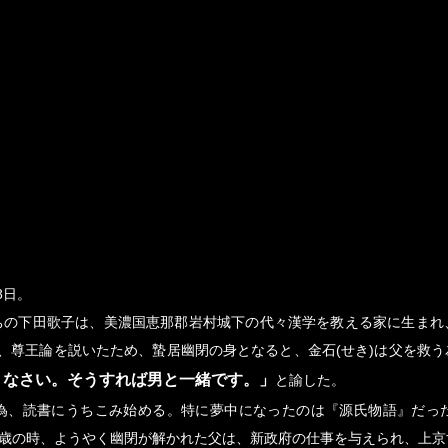
8日。
ちの下田歌子は、美濃国恵那郡岩村城下の代々漢学を教える家に生まれ
、尊王論を説いたため、蟄居幽閉の身となると、金石(せき)は父を救
りなさい。そうすれば男と一緒です。」
と諭した。
為、読書にうちこみ始める。特に夢中になったのは『源氏物語』だっ
7歳の時、ようやく幽閉が解かれた父は、新政府の仕事を与えられ、上