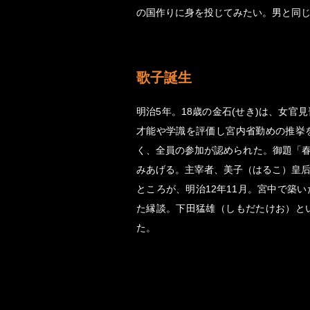
の国作りに身を投じてみたい。男と同
歌子誕生
明治5年。18歳の金石(せき)は、女
才能や学識を評価し宮内省勤めの推挙
く、全員の参加が認められた。御題「
みあげる。主宰者、美子（はるこ）皇
ところが、明治12年11月。宮中で築
た縁談。下田猛雄（しもだたけお）と
た。