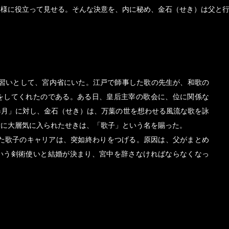
じ様に役立って見せる。そんな決意を、内に秘め、金石（せき）は父と
官見習いとして、宮内省にいた。江戸で師事した歌の先生が、和歌の
をしてくれたのである。ある日、皇后主宰の歌会に、位に関係な
春月」に対し、金石（せき）は、万葉の世を想わせる風流な歌を詠
后に大層気に入られたせきは、「歌子」という名を賜った。
いた歌子のキャリアは、突如終わりをつげる。原因は、父がまとめ
いう剣術使いと結婚が決まり、宮中を辞さなければならなくなっ