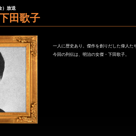
（金）放送
下田歌子
一人に歴史あり。傑作を創りだした偉人た
今回の列伝は、明治の女傑・下田歌子。