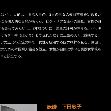
ンにいた。目的は、明治天皇の、2人の皇女の教育方針を定めるた
外にも個人的な目的があった。ビクトリア女王への謁見。女性の身
ても会ってみたい…。2年後ついに、謁見の許可が降りる。バッキ
（うちぎ）袴（はかま）姿で現れた歌子に王室の人々は感嘆する。
リア女王との交流の中で、女性が統治する国の根幹を見る。帰国し
蒙のための帝国婦人協会を設立。女性が自由に学べる実践女学校を
次々と設立する。
妖婦 下田歌子