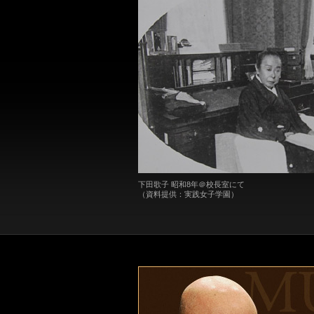
下田歌子 昭和8年＠校長室にて
（資料提供：実践女子学園）