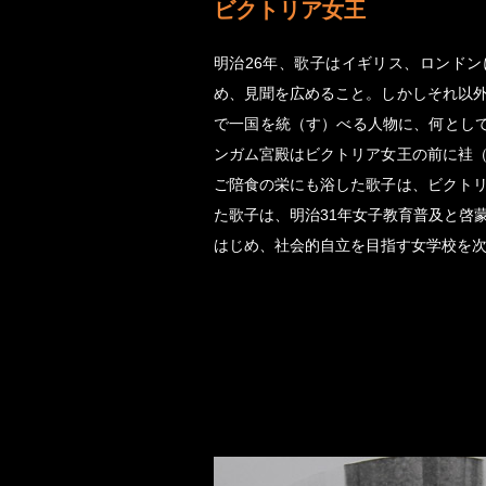
ビクトリア女王
明治26年、歌子はイギリス、ロンド
め、見聞を広めること。しかしそれ以
で一国を統（す）べる人物に、何とし
ンガム宮殿はビクトリア女王の前に袿
ご陪食の栄にも浴した歌子は、ビクト
た歌子は、明治31年女子教育普及と啓
はじめ、社会的自立を目指す女学校を