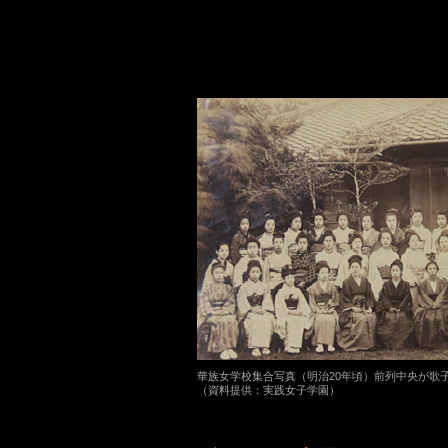
華族女学校集合写真（明治20年頃）前列中央が歌
（資料提供：実践女子学園）