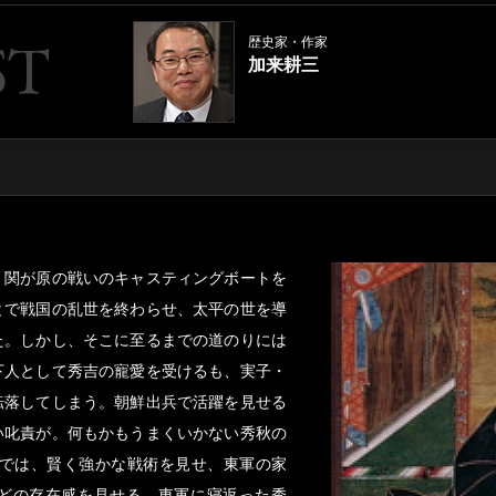
歴史家・作家
加来耕三
、関が原の戦いのキャスティングボートを
とで戦国の乱世を終わらせ、太平の世を導
た。しかし、そこに至るまでの道のりには
下人として秀吉の寵愛を受けるも、実子・
転落してしまう。朝鮮出兵で活躍を見せる
い叱責が。何もかもうまくいかない秀秋の
いでは、賢く強かな戦術を見せ、東軍の家
どの存在感を見せる。東軍に寝返った秀