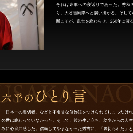
それは東軍への寝返りであった。秀秋
り、大谷吉嗣隊へと襲い掛かる。そして
断こそが、乱世を終わらせ、260年に渡
「日本一の裏切者」などと不名誉な修飾語をつけられてしまったけれ
の世は終わっていなかった。そして、彼の生い立ち、幼少からの人生
みに心底共感した。信頼してやまなかった秀吉に、「裏切られた」と