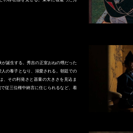
秀秋が誕生する。秀吉の正室おねの甥だった
2人の養子となり、溺愛される。朝廷での
は、その利発さと器量の大きさを見込ま
1歳で従三位権中納言に任じられるなど、着