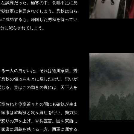
うな試練だった。極寒の中、食糧不足に見
が朝鮮軍に包囲されてしまう。秀秋は自ら
事に成功するも、帰国した秀秋を待ってい
半分に減らされてしまう。
くる一人の男がいた。それは徳川家康。秀
て秀秋の領地をもとに戻したのだ。思いが
感じる。実はこの動きの裏には、天下人を
正室おねと側室茶々との間にも確執が生ま
、家康は武断派と次々縁組を行い、勢力拡
が怒りの声を上げ、挙兵宣言。国を東西に
。家康に恩義を感じる一方、西軍に属する