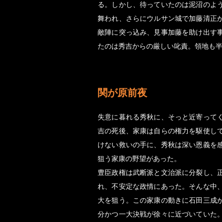
る。しかし、待っていたのは泥沼のよ
舞われ、さらにウルサン城で加藤清正
敵陣に突っ込み、見事加藤を助け出す
たのは秀吉からの厳しい叱責。領地も
関が原前夜
失意に暮れる秀秋に、そっと近寄って
吉の死後、家康は自らの権力を駆使し
けない救いの手に、秀秋は深い恩義を
狙う家康の野望があった。
豊臣政権は武断派と文治派に分裂し、
れ、不安定な政情にあった。そんな中
大を狙う。この家康の動きに石田三成
分かつ一大決戦が徐々に近づいていた