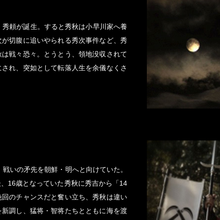
・秀頼が誕生。すると秀秋は小早川家へ養
次が切腹に追いやられる秀次事件など、秀
秋は戦々恐々。とうとう、領地没収されて
にされ、突如として転落人生を余儀なくさ
は、戦いの矛先を朝鮮・明へと向けていた。
、16歳となっていた秀秋に秀吉から「14
挽回のチャンスだと奮い立ち、秀秋は違い
を新調し、猛将・智将たちとともに海を渡