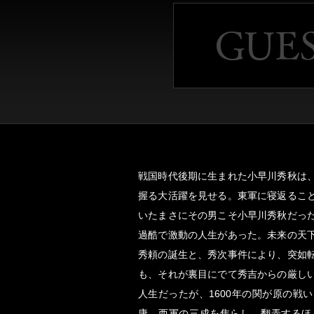
戦国時代後期に生まれた小早川秀秋は
握る大活躍を見せる。東軍に寝返るこ
いたまさにその男こそ小早川秀秋だっ
過酷で激動の人生があった。未来の天
秀頼の誕生と、秀次事件により、突如
も、それが裏目にでて秀吉からの厳し
人生だったが、1600年の関が原の戦
康、西軍の三成を焦らし、翻弄するほ