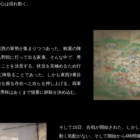
の心は揺れ動く。
、東西の軍勢が集まりつつあった。鶴翼の陣
も野戦に打って出る家康。そんな中で、秀
くことを決意する。状況を見極めるため行
に陣取ることであった。しかも東西3番目
敗を握る存在へと自らを押し上げる。両軍
、秀秋はあくまで慎重に静観を決め込む。
そして15日、合戦が開始された。しかし
動く気配がない。そして開始から4時間