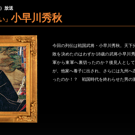
金）放送
小早川秀秋
い」
今回の列伝は戦国武将・小早川秀秋。天下
敗を決めたのはわずか18歳の武将小早川
軍から東軍へ裏切ったのか？後見人として
が、他家へ養子に出され、さらには九州へ
ったのか！？ 戦国時代を終わらせた男の