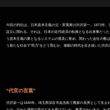
今回の列伝は、日本資本主義の父・実業家の渋沢栄一。1873年
設立に関わる。それは、日本の近代経済の転換となる出来事だった
う資本主義の要となるシステムの普及に努め、関わった会社の数は
う新たな社会で“民力”をどう育むか、激動の時代を生き抜いた渋沢
“代官の言葉”
渋沢栄一は1840年、埼玉県深谷市血洗島で農家の長男として生
らは、父から漢籍の手ほどきを受けていた。教育のかいあり、わず