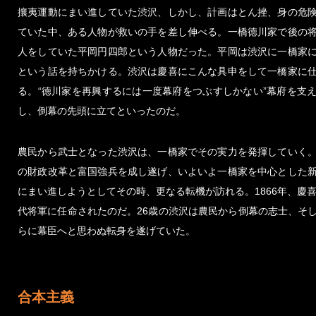
攘夷運動にまい進していた渋沢、しかし、計画はとん挫、身の危
ていた中、ある人物が救いの手を差し伸べる。一橋徳川家で後の
人をしていた平岡円四郎という人物だった。平岡は渋沢に一橋家
という話を持ちかける。渋沢は慶喜にこんな具申をして一橋家に
る。“徳川家を再興するには一度幕府をつぶすしかない”幕府を支
し、倒幕の先頭に立てといったのだ。
農民から武士となった渋沢は、一橋家でその実力を発揮していく
の財政改革と富国強兵を成し遂げ、いよいよ一橋家を中心とした
にまい進しようとしてその時、更なる転機が訪れる。1866年、慶喜
代将軍に任命されたのだ。26歳の渋沢は農民から倒幕の志士、そ
らに幕臣へと思わぬ転身を遂げていた。
合本主義