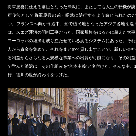
将軍慶喜に仕える幕臣となった渋沢に、またしても人生の転機が訪
府使節として将軍慶喜の弟・昭武に随行するよう命じられたのだ。
つ。フランスへ向かう途中、船で植民地となったアジア各地を巡
は、スエズ運河の開削工事だった。国家規模をはるかに超えた大事
ヨーロッパの経済を成り立たせているあるシステムにあった。それ
人から資金を集めて、それをまとめて貸し出すことで、新しい会社
る利益からさらなる大規模な事業への出資が可能になり、その利益
で学んだ渋沢は、その仕組みを“合本主義”と名付けた。そんな中、1
行、徳川の世が終わりをつげた。