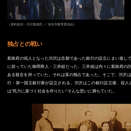
（資料提供：渋沢敦雄氏 ／ 深谷市教育委員会）
独占との戦い
新政府の役人となった渋沢は念願であった銀行の設立にまい進し
に担っていた御用商人・三井組だった。三井組は内々に新政府の
ある疑念を持っていた。それは富の独占であった。そこで、渋沢は
行・第一国立銀行家が設立される。渋沢はこの銀行設立後、役人
は“民力に基づく社会を作りたい”そんな思いに満ちていた。