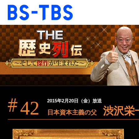
BS-TBS
BS-TBS
ドラマ
映画
報道
教養
音楽
エンタメ
ファンクラブ
42
2015年2月20日（金）放送
渋沢栄
視聴方法
4K放送
日本資本主義の父
ショッピング
公式SNS
ご意見・ご感想
会社情報