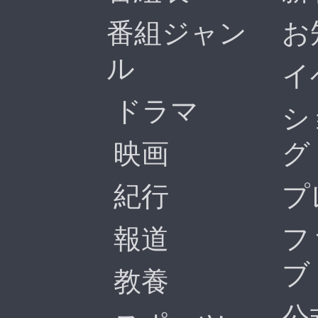
番組ジャン
お
ル
イ
ドラマ
シ
映画
グ
紀行
プ
報道
フ
ブ
教養
公