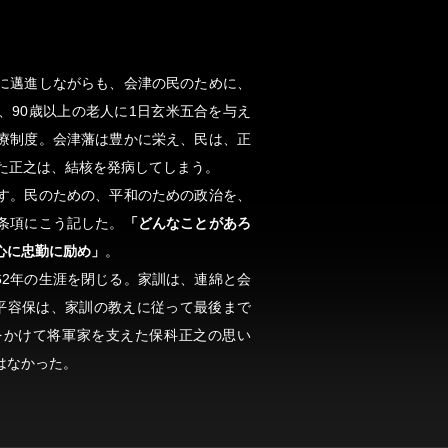
に邁進しながらも、会津の民のために、
、90歳以上の老人に1日玄米五合を与え
療制度。会津藩は豊かに栄え、民は、正
った正之は、結核を発病してしまう。
す。民のための、平和のための政治を、
条項にこう記した。
「どんなことがあろ
心に忠勤に励め」
。
は62年の生涯を閉じる。家訓は、連綿と会
平容保は、家訓の教えに従って最後まで
をかけて将軍家を支えた保科正之の思い
はなかった。