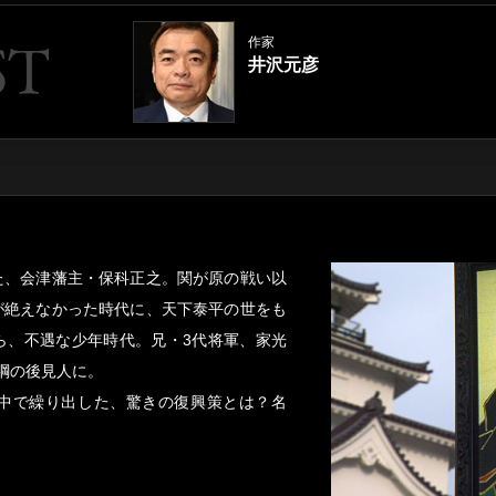
作家
井沢元彦
た、会津藩主・保科正之。関が原の戦い以
が絶えなかった時代に、天下泰平の世をも
ら、不遇な少年時代。兄・3代将軍、家光
綱の後見人に。
中で繰り出した、驚きの復興策とは？名