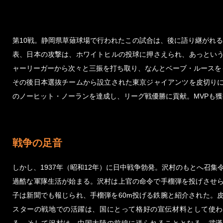
第10戦。静岡県草薙球場で行われたこの試合は、後に語り継がれ
表、日本の攻撃は、ホワイトヒルの投球に押さえられ、あっとい
ャーリーガーから次々と三振を打ち取り、なんとベーブ・ルースを
その後日本選抜チームから設立された東京ジャイアンツを皮切り
のノーヒット・ノーランを達成し、リーグ戦優勝に貢献。MVPも
戦争の足音
しかし、1937年（昭和12年）に日中戦争勃発。沢村のもとへ召集
過酷な軍隊生活が始まる。沢村は上官の命令で手榴弾を投げさせ
子は新聞でも報じられ、手榴弾を60m投げる鉄腕と紹介された。
スターの戦地での活躍は、国にとって格好の宣伝材料として使わ