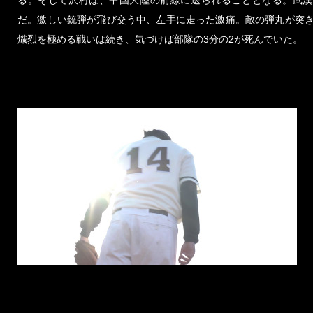
る。そして沢村は、中国大陸の前線に送られることとなる。武漢
だ。激しい銃弾が飛び交う中、左手に走った激痛。敵の弾丸が突
熾烈を極める戦いは続き、気づけば部隊の3分の2が死んでいた。