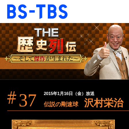
BS-TBS
BS-TBS
ドラマ
映画
報道
教養
音楽
エンタメ
ファンクラブ
37
2015年1月16日（金）放送
沢村栄治
視聴方法
4K放送
伝説の剛速球
ショッピング
公式SNS
ご意見・ご感想
会社情報