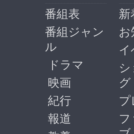
番組表
新
番組ジャン
お
ル
イ
ドラマ
シ
映画
グ
紀行
プ
報道
フ
ブ