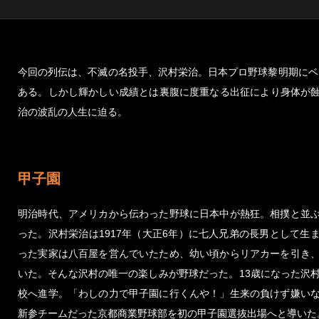
今回の列伝は、不滅の名投手、沢村栄治。日本プロ野球黎明期にベ
ある。しかし輝かしい成績とは裏腹に度重なる出征により身体が
治の波乱の人生に迫る。
甲子園
明治時代、アメリカから伝わった野球に日本中が熱狂。相撲と並
った。沢村栄治は1917年（大正6年）に七人兄弟の長男として生
った実家は八百屋を営んでいたため、幼い頃からリアカーを引き
いた。そんな沢村の唯一の楽しみが野球だった。13歳になった沢
校へ進学。「わしの力で甲子園に行くんや！」生来の負けず嫌い
新参チームだった京都商業野球部を初の甲子園選抜出場へと導いた